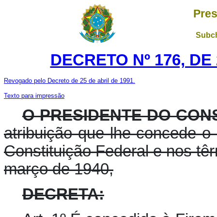
Pres
Subch
DECRETO Nº 176, DE
Revogado pelo Decreto de 25 de abril de 1991.
Texto para impressão
O PRESIDENTE DO CON
atribuição que lhe concede o ar
Constituição Federal e nos têr
março de 1940,
DECRETA: