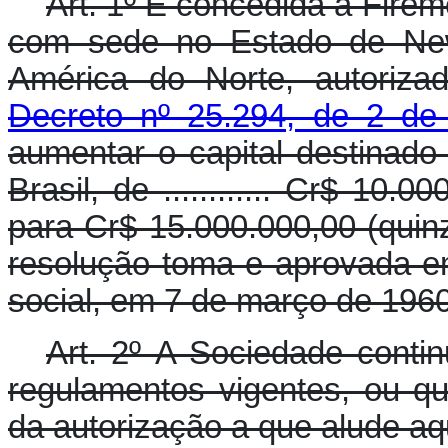
Art. 1º É concedida à Fire
com sede no Estado de New
América do Norte, autoriza
Decreto nº 25.294, de 2 de
aumentar o capital destinad
Brasil, de ............ Cr$ 10.
para Cr$ 15.000.000,00 (quin
resolução toma e aprovada em
social, em 7 de março de 1960
Art. 2º A Sociedade contin
regulamentos vigentes, ou q
da autorização a que alude aq