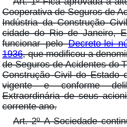
Art. 1º Fica aprovada a al
Cooperativa de Seguros de Ac
Indústria da Construção Civ
cidade do Rio de Janeiro, 
funcionar pelo
Decreto-lei 
1936
, que modificou a denom
de Seguros de Acidentes do Tr
Construção Civil do Estado 
vigente e conforme del
Extraordinária de seus acion
corrente ano.
Art. 2º A Sociedade contin