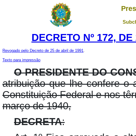
Pres
Subch
DECRETO Nº 172, DE
Revogado pelo Decreto de 25 de abril de 1991
.
Texto para impressão
O PRESIDENTE DO CON
atribuição que lhe confere o ar
Constituição Federal e nos têr
março de 1940,
DECRETA
: