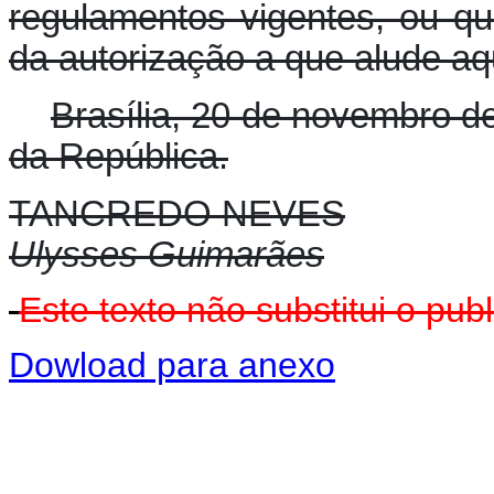
regulamentos vigentes, ou qu
da autorização a que alude aq
Brasília, 20 de novembro d
da República.
TANCREDO NEVES
Ulysses Guimarães
Este texto não substitui o p
Dowload para anexo