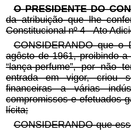
O PRESIDENTE DO CON
da atribuição que lhe confe
Constitucional nº 4 - Ato Adici
CONSIDERANDO que o De
agôsto de 1961, proibindo a
“lança-perfume”, por não t
entrada em vigor, criou s
financeiras a várias indú
compromissos e efetuados g
lícita;
CONSIDERANDO que essas 