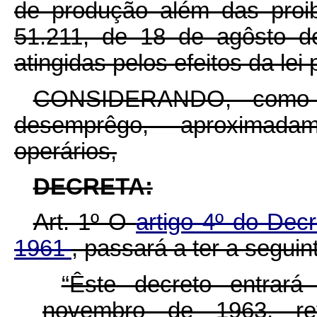
de produção além das proi
51.211, de 18 de agôsto d
atingidas pelos efeitos da lei p
CONSIDERANDO, como c
desemprêgo, aproximada
operários,
DECRETA:
Art. 1º O
artigo 4º do Dec
1961
, passará a ter a seguin
“Êste decreto entrar
novembro de 1963, re