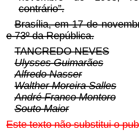
contrário”.
Brasília, em 17 de novemb
e 73º da República.
TANCREDO NEVES
Ulysses Guimarães
Alfredo Nasser
Walther Moreira Salles
André Franco Montoro
Souto Maior
Este texto não substitui o p