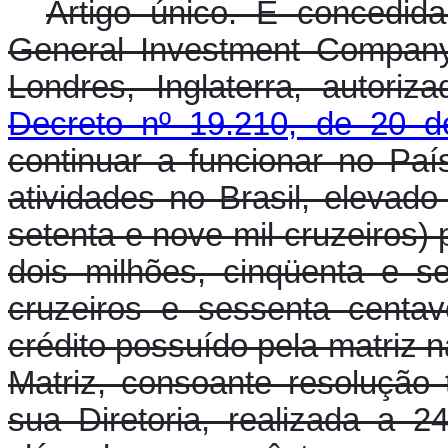
Artigo único. É concedid
General Investment Company
Londres, Inglaterra, autori
Decreto nº 19.210, de 20 
continuar a funcionar no Paí
atividades no Brasil, elevad
setenta e nove mil cruzeiros)
dois milhões, cinqüenta e se
cruzeiros e sessenta centav
crédito possuído pela matriz na
Matriz, consoante resoluçã
sua Diretoria, realizada a 