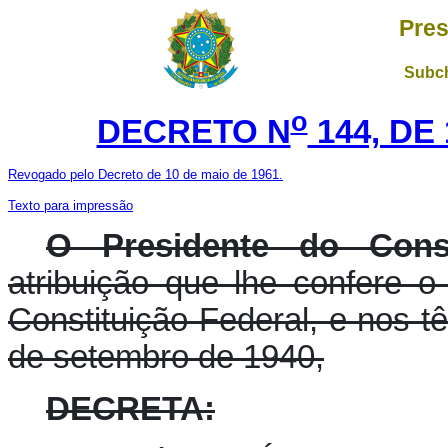
Pres
Subch
o
DECRETO N
144, DE
Revogado pelo Decreto de 10 de maio de 1961.
Texto para impressão
O Presidente do Cons
atribuição que lhe confere o 
Constituição Federal, e nos t
de setembro de 1940,
DECRETA: