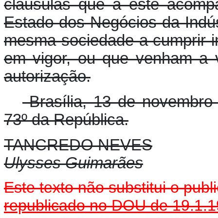
cláusulas que a êste acomp
Estado dos Negócios da Indús
mesma sociedade a cumprir in
em vigor, ou que venham a v
autorização.
Brasília, 13 de novembro
73º da República.
TANCREDO NEVES
Ulysses Guimarães
Este texto não substitui o pu
republicado no DOU de 19.1.1