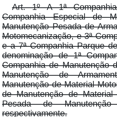
Art. 1º A 1ª Companhia
Companhia Especial de M
Manutenção Pesada de Arma
Motomecanização, e 3ª Comp
e a 7ª Companhia Parque de
denominação de 1ª Compan
Companhia de Manutenção d
Manutenção de Armamen
Manutenção de Material Mot
de Manutenção de Material
Pesada de Manutenção 
respectivamente.