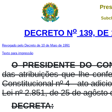
Pres
Subch
o
DECRETO N
139, DE
Revogado pelo Decreto de 10 de Maio de 1991
Texto para impressão
O PRESIDENTE DO CO
das atribuições que lhe conf
Constitucional nº 4 - ato adici
Lei nº 2.851, de 25 de agôsto
DECRETA: