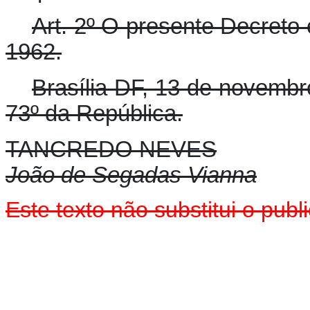
Art. 2º O presente Decreto 
1962.
Brasília DF, 13 de novembr
73º da República.
TANCREDO NEVES
João de Segadas Vianna
Este texto não substitui o pu