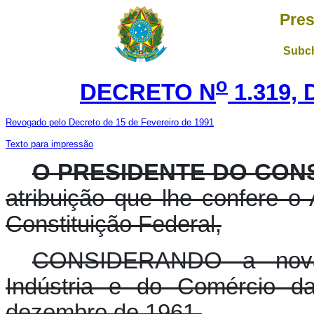
Pres
Subch
o
DECRETO N
1.319,
Revogado pelo Decreto de 15 de Fevereiro de 1991
Texto para impressão
O PRESIDENTE DO CON
atribuição que lhe confere o A
Constituição Federal,
CONSIDERANDO a nova e
Indústria e do Comércio d
dezembro de 1961,