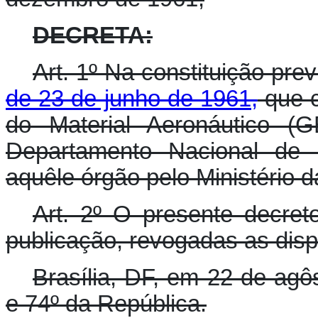
DECRETA:
Art. 1º Na constituição pre
de 23 de junho de 1961,
que c
do Material Aeronáutico (
Departamento Nacional de I
aquêle órgão pelo Ministério d
Art. 2º O presente decret
publicação, revogadas as disp
Brasília, DF, em 22 de agô
e 74º da República.