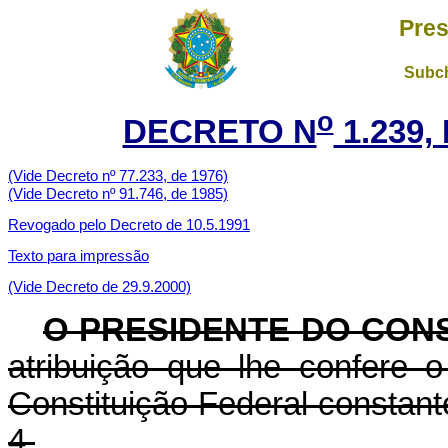
Pres
Subch
o
DECRETO N
1.239,
(Vide Decreto nº 77.233, de 1976)
(Vide Decreto nº 91.746, de 1985)
Revogado pelo Decreto de 10.5.1991
Texto para impressão
(Vide Decreto de 29.9.2000)
O PRESIDENTE DO CON
atribuição que lhe confere o 
Constituição Federal constan
4,