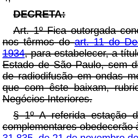
DECRETA:
Art
. 1º Fica outorgada co
nos têrmos do
art. 11 do De
1934
, para estabelecer, a tít
Estado de São Paulo, sem di
de radiodifusão em ondas m
que com êste baixam, rubric
Negócios Interiores.
§ 1º A referida estação d
complementares obedecerão 
31.835, de 21 de novembro d