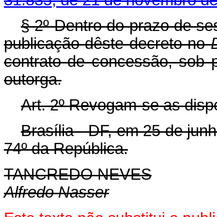
§ 2º Dentro do prazo de ses
publicação dêste decreto no
contrato de concessão, sob p
outorga.
Art
. 2º Revogam-se as disp
Brasília - DF, em 25 de jun
74º da República.
TANCREDO NEVES
Alfredo Nasser