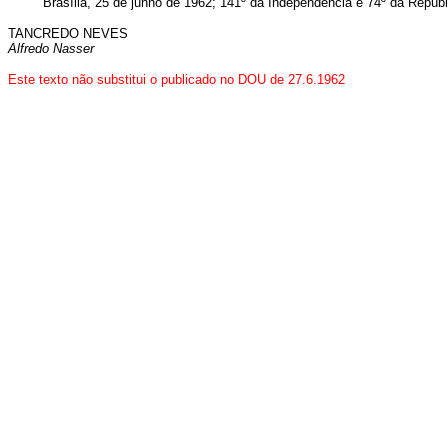
Brasília, 25 de junho de 1962; 141º da Independência e 74º da Repúbl
TANCREDO NEVES
Alfredo Nasser
Este texto não substitui o publicado no DOU de 27.6.1962