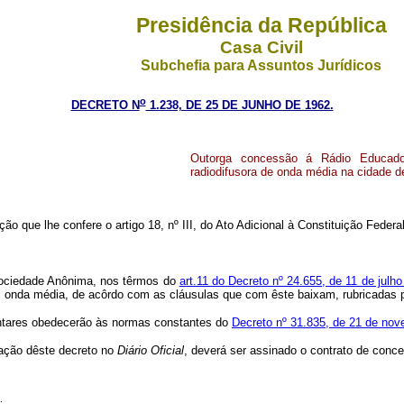
Presidência da República
Casa Civil
Subchefia para Assuntos Jurídicos
o
DECRETO N
1.238, DE 25 DE JUNHO DE 1962.
Outorga concessão á Rádio Educado
radiodifusora de onda média na cidade 
ição que lhe confere o artigo 18, nº III, do Ato Adicional à Constituição Fede
Sociedade Anônima, nos têrmos do
art.11 do Decreto nº 24.655, de 11 de julh
 onda média, de acôrdo com as cláusulas que com êste baixam, rubricadas pe
entares obedecerão às normas constantes do
Decreto nº 31.835, de 21 de no
cação dêste decreto no
Diário
Oficial
, deverá ser assinado o contrato de conce