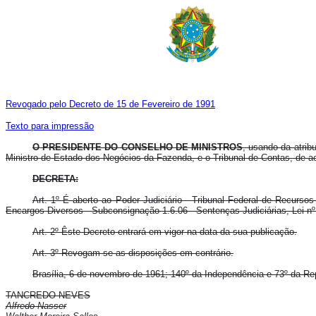
Revogado pelo Decreto de 15 de Fevereiro de 1991
Texto para impressão
O PRESIDENTE DO CONSELHO DE MINISTROS
, usando da atrib
Ministro de Estado dos Negócios da Fazenda, e o Tribunal de Contas, de ac
DECRETA:
Art. 1º É aberto ao Poder Judiciário - Tribunal Federal de Recursos
Encargos Diversos - Subconsignação 1.6.06 - Sentenças Judiciárias, Lei nº
Art. 2º Êste Decreto entrará em vigor na data da sua publicação.
Art. 3º Revogam-se as disposições em contrário.
Brasília, 6 de novembro de 1961; 140º da Independência e 73º da Re
TANCREDO NEVES
Alfredo Nasser