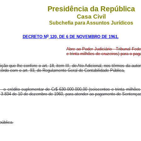
Presidência da República
Casa Civil
Subchefia para Assuntos Jurídicos
o
DECRETO N
120, DE 6 DE NOVEMBRO DE 1961.
Abre ao Poder Judiciário - Tribunal Fed
e trinta milhões de cruzeiros) para o pag
uição que lhe confere o art. 18, item III, do Ato Adicional, nos têrmos da aut
ôrdo com o art. 93, do Regulamento Geral de Contabilidade Pública,
 - o crédito suplementar de Cr$ 630.000.000,00 (seiscentos e trinta milhões
 3.834 de 10 de dezembro de 1960, para atender ao pagamento de Sentenças J
pública.