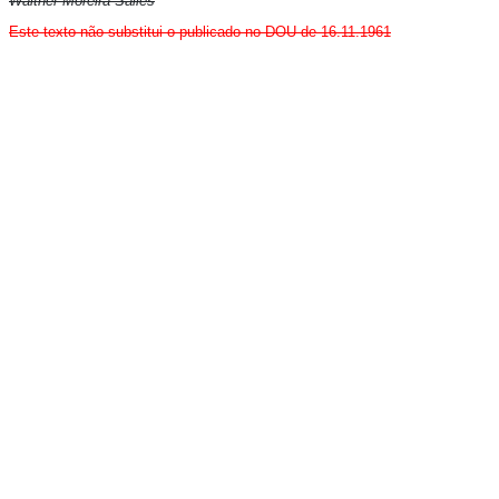
Walther Moreira Salles
Este texto não substitui o publicado no DOU de 16.11.1961