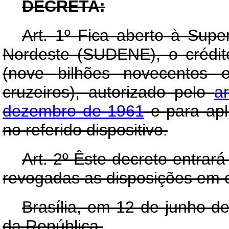
DECRETA:
Art
. 1º Fica aberto à Supe
Nordeste (SUDENE), o crédit
(nove bilhões novecentos 
cruzeiros), autorizado pelo
a
dezembro de 1961
e para apl
no referido dispositivo.
Art
. 2º Êste decreto entrar
revogadas as disposições em c
Brasília, em 12 de junho d
da República.