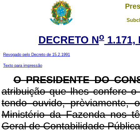
Pres
Subch
o
DECRETO N
1.171,
Revogado pelo Decreto de 15.2.1991
Texto para impressão
O PRESIDENTE DO CON
atribuição que lhes confere o a
tendo ouvido, prèviamente, 
Ministério da Fazenda nos t
Geral de Contabilidade Pública