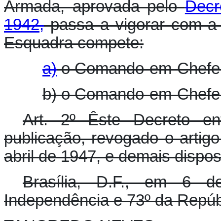
Armada, aprovada pelo
Decr
1942,
passa a vigorar com a 
Esquadra compete:
a)
o Comando-em-Chefe 
b) o Comando-em-Chefe
Art. 2º Êste Decreto e
publicação, revogado o artig
abril de 1947, e demais dispos
Brasília, D.F., em 6 
Independência e 73º da Repúb