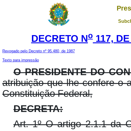
Pres
Subch
o
DECRETO N
117, DE
Revogado pelo Decreto nº 95.480, de 1987
Texto para impressão
O PRESIDENTE DO CON
atribuição que lhe confere o ar
Constituição Federal,
DECRETA:
Art. 1º O artigo 2.1.1 da