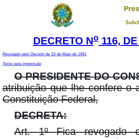
Pres
Subch
o
DECRETO N
116, DE
Revogado pelo Decreto de 10 de Maio de 1991
Texto para impressão
O PRESIDENTE DO CON
atribuição que lhe confere o a
Constituição Federal,
DECRETA:
Art. 1º Fica revogado