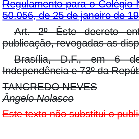
Regulamento para o Colégio 
50.056, de 25 de janeiro de 19
Art. 2º Êste decreto e
publicação, revogadas as disp
Brasília, D.F., em 6 
Independência e 73º da Repúb
TANCREDO NEVES
Ângelo Nolasco
Este texto não substitui o pu