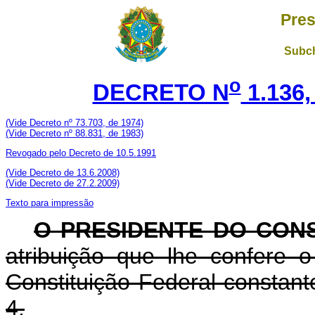
Pres
Subch
o
DECRETO N
1.136,
(Vide Decreto nº
73.703
, de 1974)
(Vide Decreto nº
88.831
, de 1983)
Revogado pelo Decreto de 10.5.1991
(Vide Decreto de 13.6.2008)
(Vide Decreto de 27.2.2009)
Texto para impressão
O PRESIDENTE DO CONS
atribuição que lhe confere o 
Constituição Federal constan
4,