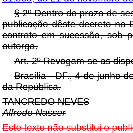
§ 2º Dentro do prazo de ses
publicação dêste decreto no D
contrato em sucessão, sob p
outorga.
Art. 2º Revogam-se as disp
Brasília - DF., 4 de junho 
da República.
TANCREDO NEVES
Alfredo Nasser
Este texto não substitui o pu