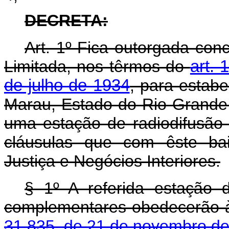
DECRETA:
Art. 1º Fica outorgada co
Limitada, nos têrmos do
art.
de julho de 1934
, para estabe
Marau, Estado do Rio Grande d
uma estação de radiodifusã
cláusulas que com êste bai
Justiça e Negócios Interiores.
§ 1º A referida estação d
complementares obedecerão 
31.835, de 21 de novembro d