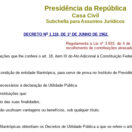
Presidência da República
Casa Civil
Subchefia para Assuntos Jurídicos
o
DECRETO N
1.118, DE 1º DE JUNHO DE 1962.
Regulamenta a Lei nº 3.933, de 4 de a
recolhimento de contribuições atrasada
ições que lhe confere o art. 18, item III do Ato Adicional à Constituição Feder
ndição de entidade filantrópica, para servir de prova no Instituto de Previdênc
cessários à declaração de Utilidade Pública.
Instituições que:
to das suas finalidades;
ão usufruam vantagens ou benefícios, sob qualquer título;
filantrópicas obtenham os Decretos de Utilidade Pública a que se refere o arti