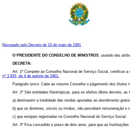
Revogado pelo Decreto de 10 de maio de 1991
O PRESIDENTE DO CONSELHO DE MINISTROS
, usando das atribu
DECRETA:
Art
. 1º Compete ao Conselho Nacional de Serviço Social, certificar a co
nº 3.933, de 4 de agôsto de 1961.
Parágrafo único. Cabe ao mesmo Conselho o julgamento dos títulos ne
Art
. 2º São entidades filantrópicas, para os efeitos dêste decreto, as 
a) destinarem a totalidade das rendas apuradas ao atendimento gratui
b) que os diretores, sócios ou irmãos, não percebam remuneração e n
c) que estejam registradas no Conselho Nacional do Serviço Social.
Art
. 3º Fica concedido o prazo de dois anos, para que as Instituições 