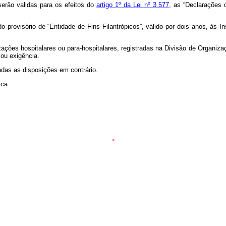
serão validas para os efeitos do
artigo 1º da Lei nº 3.577
, as “Declarações 
o provisório de “Entidade de Fins Filantrópicos”, válido por dois anos, às 
zações hospitalares ou para-hospitalares, registradas na Divisão de Organizaç
 ou exigência.
adas as disposições em contrário.
ica.
*