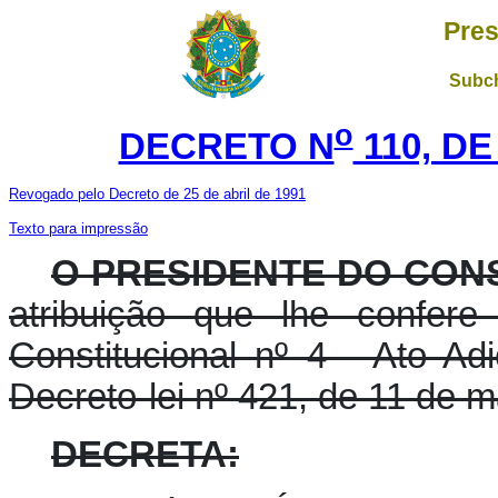
Pres
Subch
o
DECRETO N
110, DE
Revogado pelo Decreto de 25 de abril de 1991
Texto para impressão
O PRESIDENTE DO CON
atribuição que lhe confere
Constitucional nº 4 - Ato Ad
Decreto-lei nº 421, de 11 de m
DECRETA: