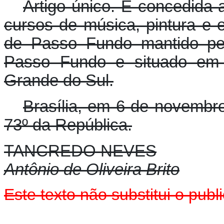
Artigo único. É concedida 
cursos de música, pintura e e
de Passo Fundo mantido pel
Passo Fundo e situado em
Grande do Sul.
Brasília, em 6 de novembr
73º da República.
TANCREDO NEVES
Antônio de Oliveira Brito
Este texto não substitui o pu