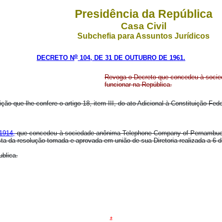
Presidência da República
Casa Civil
Subchefia para Assuntos Jurídicos
o
DECRETO N
104, DE 31 DE OUTUBRO DE 1961.
Revoga o Decreto que concedeu à socie
funcionar na República.
ição que lhe confere o artigo 18, item III, do ato Adicional à Constituição Fe
 1914,
que concedeu à sociedade anônima Telephone Company of Pernambuco, L
ta da resolução tomada e aprovada em união de sua Diretoria realizada a 6 de
ublica.
*