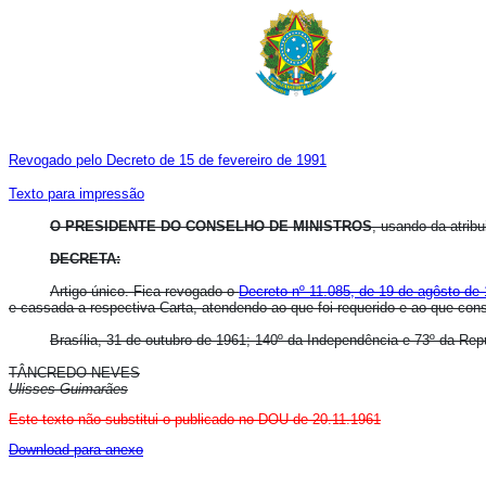
Revogado pelo Decreto de 15 de fevereiro de 1991
Texto para impressão
O PRESIDENTE DO CONSELHO DE MINISTROS
, usando da atribu
DECRETA:
Artigo único. Fica revogado o
Decreto nº 11.085, de 19 de agôsto de
e cassada a respectiva Carta, atendendo ao que foi requerido e ao que cons
Brasília, 31 de outubro de 1961; 140º da Independência e 73º da Rep
TÂNCREDO NEVES
Ulisses Guimarães
Este texto não substitui o publicado no DOU de 20.11.1961
Download para anexo