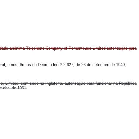
dade anônima Telephone Company of Pernambuco Limited autorização para
deral, e nos têrmos do Decreto-lei nº 2.627, de 26 de setembro de 1940,
imited, com sede na Inglaterra, autorização para funcionar na República
 abril de 1961.