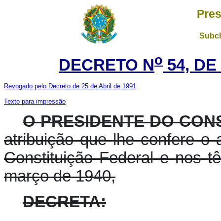
Pres
Subch
o
DECRETO N
54, DE
Revogado pelo Decreto de 25 de Abril de 1991
Texto para impressão
O PRESIDENTE DO CON
atribuição que lhe confere o ar
Constituição Federal e nos t
março de 1940,
DECRETA: