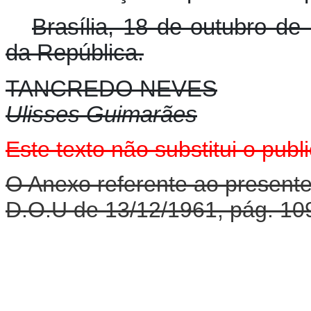
Brasília, 18 de outubro de
da República.
TANCREDO NEVES
Ulisses Guimarães
Este texto não substitui o pu
O Anexo referente ao presente
D.O.U de 13/12/1961, pág. 10