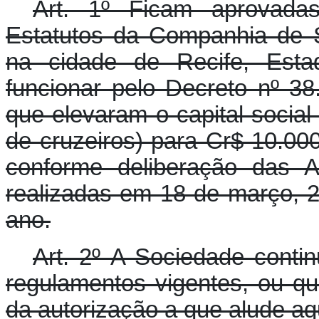
Art. 1º Ficam aprovadas
Estatutos da Companhia de 
na cidade de Recife, Esta
funcionar pelo Decreto nº 3
que elevaram o capital social
de cruzeiros) para Cr$ 10.000
conforme deliberação das A
realizadas em 18 de março, 2
ano.
Art. 2º A Sociedade contin
regulamentos vigentes, ou qu
da autorização a que alude aq