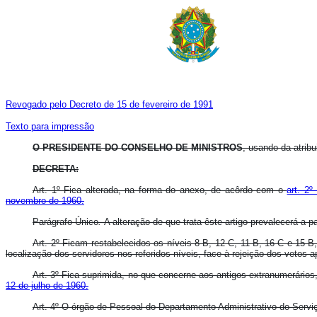
Revogado pelo Decreto de 15 de fevereiro de 1991
Texto para impressão
O PRESIDENTE DO CONSELHO DE MINISTROS
, usando da atribu
DECRETA:
Art. 1º Fica alterada, na forma do anexo, de acôrdo com o
art. 2
novembro de 1960.
Parágrafo Único
.
A alteração de que trata êste artigo prevalecerá a 
Art. 2º Ficam restabelecidos os níveis 8-B, 12-C, 11-B, 16-C e 15-B
localização dos servidores nos referidos níveis, face à rejeição dos vetos 
Art. 3º Fica suprimida, no que concerne aos antigos extranumerários
12 de julho de 1960.
Art. 4º O órgão de Pessoal do Departamento Administrativo do Serviço 