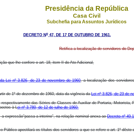
Presidência da República
Casa Civil
Subchefia para Assuntos Jurídicos
o
DECRETO N
47, DE 17 DE OUTUBRO DE 1961.
Retifica a localização de servidores do De
ição que lhe confere o art. 18, item II do Ato Adicional,
º da Lei nº 3.826, de 23 de novembro de 1960
, a localização dos servidor
partir de 1º de dezembro de 1960, data da vigência da
Lei nº 3.826, de 23 de 
, respectivamente das Séries de Classes de Auxiliar de Portaria, Motorista,
apostos à L
ei nº 3.780, de 12 de julho de 1960.
, a expressão"passa a interino", na relação nominal anexa ao
Decreto nº 49.1
Público apostilará os títulos dos servidores a que se refere o art. 1º dêste 