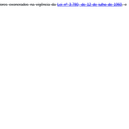
idores exonerados na vigência da
Lei nº 3.780, de 12 de julho de 1960
, e