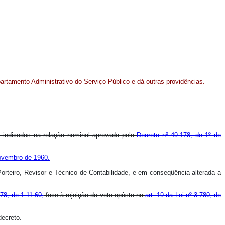
partamento Administrativo do Serviço Público e dá outras providências.
es indicados na relação nominal aprovada pelo
Decreto nº 49.178, de 1º de
novembro de 1960.
 Porteiro, Revisor e Técnico de Contabilidade, e em conseqüência alterada a
78, de 1-11-60,
face à rejeição do veto apôsto no
art. 19 da Lei nº 3.780, de
decreto.