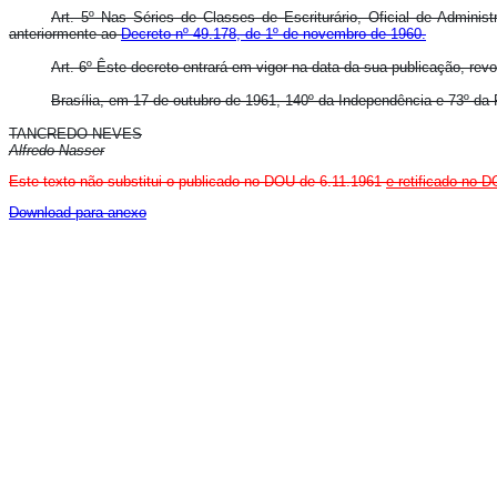
Art. 5º Nas Séries de Classes de Escriturário, Oficial de Admin
anteriormente ao
Decreto nº 49.178, de 1º de novembro de 1960.
Art. 6º Êste decreto entrará em vigor na data da sua publicação, rev
Brasília, em 17 de outubro de 1961, 140º da Independência e 73º da 
TANCREDO NEVES
Alfredo Nasser
Este texto não substitui o publicado no DOU de 6.11.1961
e retificado no 
Download para anexo