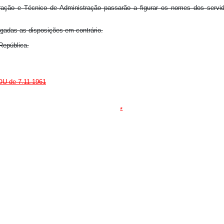
istração e Técnico de Administração passarão a figurar os nomes dos serv
ogadas as disposições em contrário.
República.
DOU de 7.11.1961
*