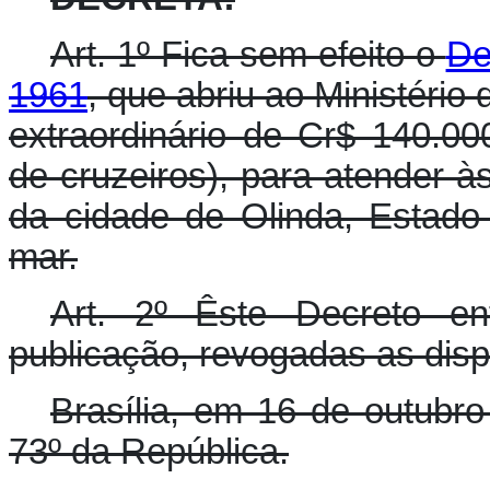
Art. 1º Fica sem efeito o
De
1961
, que abriu ao Ministério
extraordinário de Cr$ 140.00
de cruzeiros), para atender 
da cidade de Olinda, Estad
mar.
Art. 2º Êste Decreto e
publicação, revogadas as disp
Brasília, em 16 de outubr
73º da República.