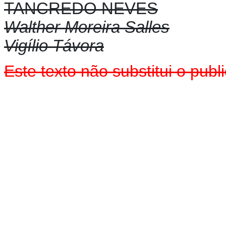
TANCREDO NEVES
Walther Moreira Salles
Vigílio Távora
Este texto não substitui o pu