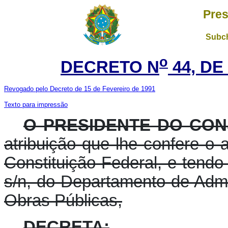
Pres
Subch
o
DECRETO N
44, DE
Revogado pelo Decreto de 15 de Fevereiro de 1991
Texto para impressão
O PRESIDENTE DO CON
atribuição que lhe confere o ar
Constituição Federal, e tend
s/n, do Departamento de Admi
Obras Públicas,
DECRETA: