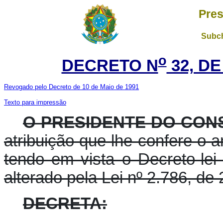
Pres
Subch
o
DECRETO N
32, DE
Revogado pelo Decreto de 10 de Maio de 1991
Texto para impressão
O PRESIDENTE DO CON
atribuição que lhe confere o ar
tendo em vista o Decreto-lei
alterado pela Lei nº 2.786, de
DECRETA: