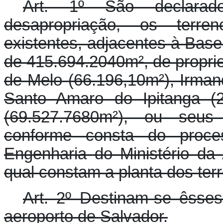
Art. 1º São declarado
desapropriação, os terreno
existentes, adjacentes à Base
de 415.694.2040m², de propri
de Melo (66.196,10m²), Irma
Santo Amaro do Ipitanga (
(69.527.7680m²), ou seus
conforme consta do proces
Engenharia do Ministério da
qual constam a planta dos ter
Art. 2º Destinam-se êsses
aeroporto de Salvador.