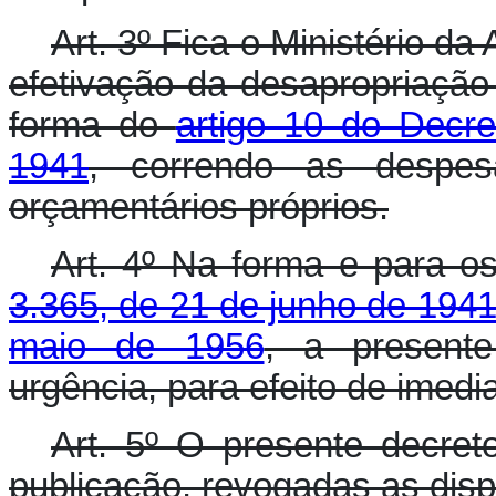
Art. 3º Fica o Ministério d
efetivação da desapropriação
forma do
artigo 10 do Decre
1941
, correndo as despe
orçamentários próprios.
Art. 4º Na forma e para o
3.365, de 21 de junho de 194
maio de 1956
, a present
urgência, para efeito de imedi
Art. 5º O presente decret
publicação, revogadas as disp