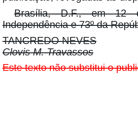
Brasília, D.F., em 12
Independência e 73º da Repúb
TANCREDO NEVES
Clovis M. Travassos
Este texto não substitui o pu