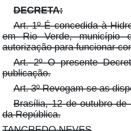
DECRETA:
Art. 1º É concedida à Hidr
em Rio Verde, município 
autorização para funcionar co
Art. 2º O presente Decre
publicação.
Art. 3º Revogam-se as disp
Brasília, 12 de outubro de
da República.
TANCREDO NEVES