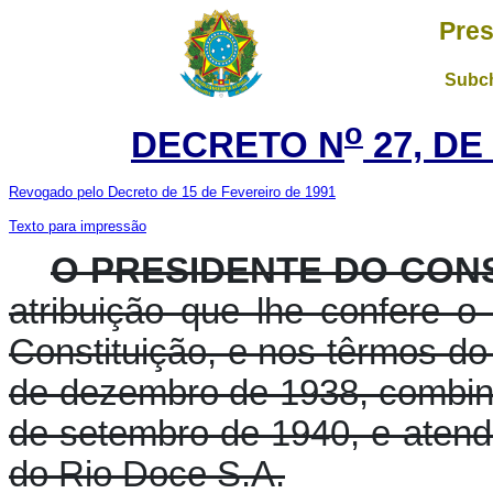
Pres
Subch
o
DECRETO N
27, DE
Revogado pelo Decreto de 15 de Fevereiro de 1991
Texto para impressão
O PRESIDENTE DO CONS
atribuição que lhe confere o a
Constituição, e nos têrmos do 
de dezembro de 1938, combina
de setembro de 1940, e atend
do Rio Doce S.A.