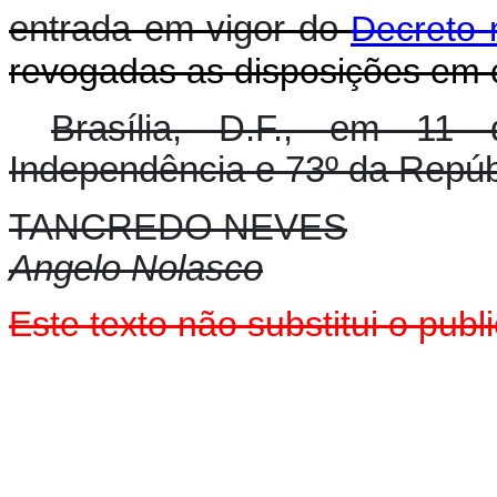
entrada em vigor do
Decreto 
revogadas as disposições em c
Brasília, D.F., em 11
Independência e 73º da Repúb
TANCREDO NEVES
Angelo Nolasco
Este texto não substitui o pu