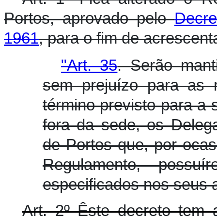
Portos, aprovado pelo
Decre
1961
, para o fim de acrescenta
"Art. 35
. Serão mant
sem prejuízo para as r
término previsto para 
fora da sede, os Deleg
de Portos que, por ocas
Regulamento, possuí
especificados nos seus a
Art. 2º Êste decreto tem 