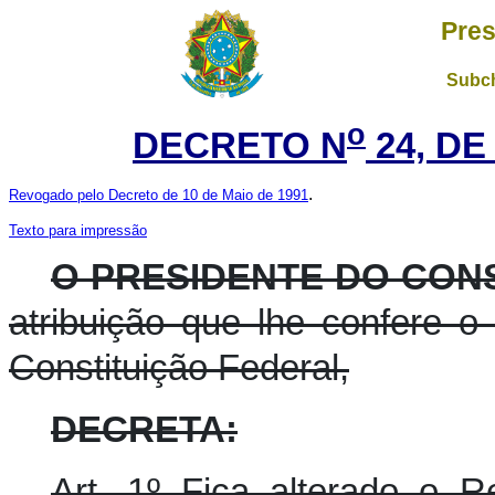
Pres
Subch
o
DECRETO N
24, DE
.
Revogado pelo Decreto de 10 de Maio de 1991
Texto para impressão
O PRESIDENTE DO CON
atribuição que lhe confere o a
Constituição Federal,
DECRETA:
Art. 1º Fica alterado o 