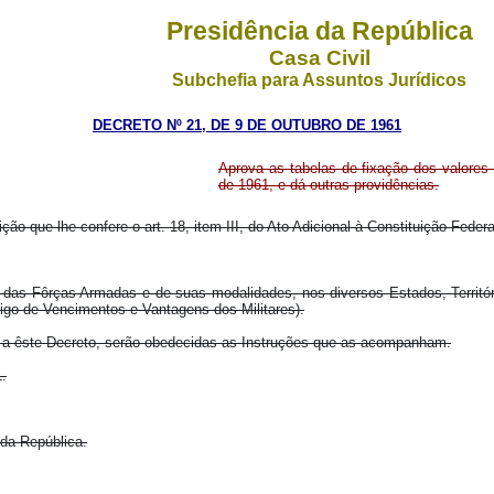
Presidência da República
Casa Civil
Subchefia para Assuntos Jurídicos
DECRETO Nº 21, DE 9 DE OUTUBRO DE 1961
Aprova as tabelas de fixação dos valore
de 1961, e dá outras providências.
ção que lhe confere o art. 18, item III, do Ato Adicional à Constituição Federa
 das Fôrças Armadas e de suas modalidades, nos diversos Estados, Territór
go de Vencimentos e Vantagens dos Militares).
s a êste Decreto, serão obedecidas as Instruções que as acompanham.
1.
 da República.