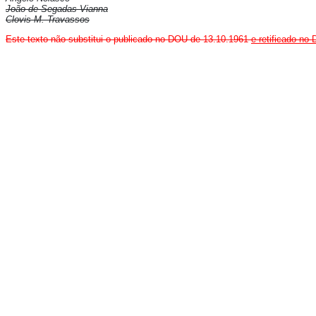
João de Segadas Vianna
Clovis M. Travassos
Este texto não substitui o publicado no DOU de 13.10.1961
e retificado no