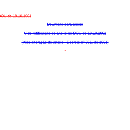
 DOU de 18.10.1961
Download para anexo
Vide retificação de anexo no DOU de 18.10.1961
(Vide alteração de anexo - Decreto nº 361, de 1961)
*