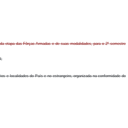
s da etapa das Fôrças Armadas e de suas modalidades, para o 2º semestre
l,
ios e localidades do País e no estrangeiro, organizada na conformidade do