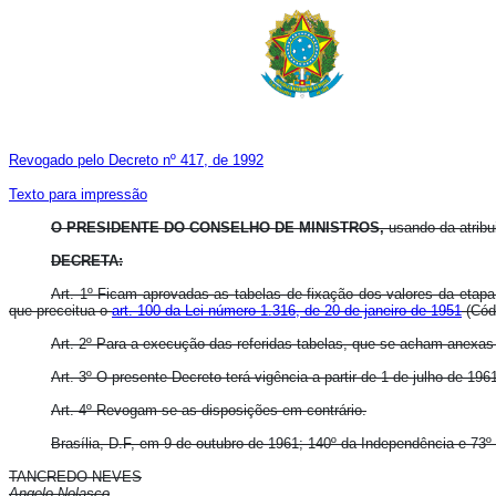
Revogado pelo Decreto nº 417, de 1992
Texto para impressão
O PRESIDENTE DO CONSELHO DE MINISTROS,
usando da atribui
DECRETA:
Art. 1º Ficam aprovadas as tabelas de fixação dos valores da etapa
que preceitua o
art. 100 da Lei número 1.316, de 20 de janeiro de 1951
(Códi
Art. 2º Para a execução das referidas tabelas, que se acham anexa
Art. 3º O presente Decreto terá vigência a partir de 1 de julho de 196
Art. 4º Revogam-se as disposições em contrário.
Brasília, D.F, em 9 de outubro de 1961; 140º da Independência e 73º
TANCREDO NEVES
Angelo Nolasco