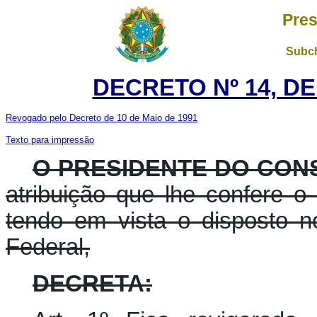
Pres
Subch
DECRETO Nº 14, DE
Revogado pelo Decreto de 10 de Maio de 1991
Texto para impressão
O PRESIDENTE DO CONS
atribuição que lhe confere o a
tendo em vista o disposto no
Federal,
DECRETA: