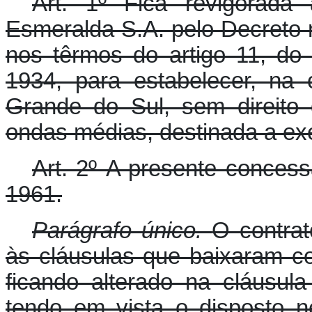
Art. 1º Fica revigorada
Esmeralda S.A. pelo Decreto n
nos têrmos do artigo 11, do
1934, para estabelecer, na
Grande do Sul, sem direito
ondas médias, destinada a exe
Art. 2º A presente conces
1961.
Parágrafo único.
O contra
às cláusulas que baixaram co
ficando alterado na cláusul
tendo em vista o disposto n