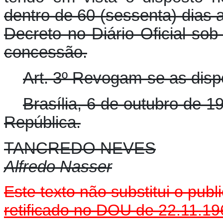
dentro de 60 (sessenta) dias 
Decreto no Diário Oficial so
concessão.
Art. 3º Revogam-se as disp
Brasília, 6 de outubro de 
República.
TANCREDO NEVES
Alfredo Nasser
Este texto não substitui o pu
retificado no DOU de 22.11.19