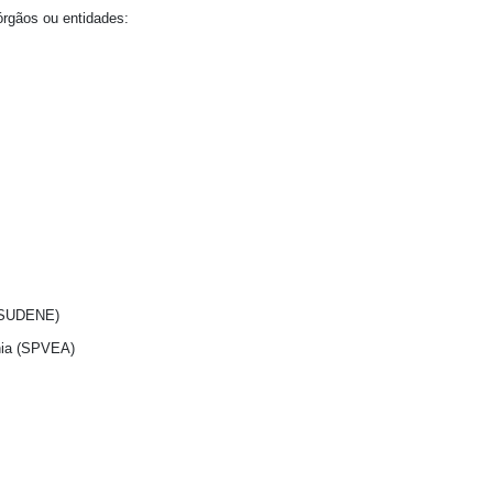
órgãos ou entidades:
 (SUDENE)
nia (SPVEA)