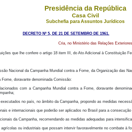
Presidência da República
Casa Civil
Subchefia para Assuntos Jurídicos
DECRETO Nº 5, DE 21 DE SETEMBRO DE 1961.
Cria, no Ministério das Relações Exterio
uições que lhe confere o artigo 18 item III, do Ato Adicional à Constituição Fe
Comissão Nacional da Campanha Mundial contra a Fome, da Organização das Na
 a Fome, doravante denominada Comissão:
 relacionados com a Campanha Mundial contra a Fome, doravante denominad
Campanha;
m executados no país, no âmbito da Campanha, propondo as medidas necess
onais e internacionais que poderão ser aplicados no Brasil para a consecuç
rnacionais da Campanha, recomendando as medidas adequadas para intensifica
agrícolas ou industriais que possam intervir favoravelmente no combate à fo