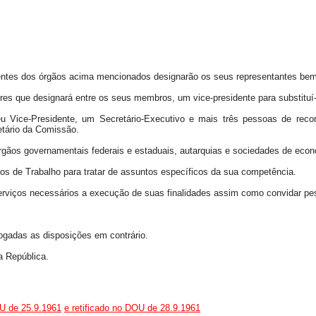
esidentes dos órgãos acima mencionados designarão os seus representantes b
iores que designará entre os seus membros, um vice-presidente para substitu
u Vice-Presidente, um Secretário-Executivo e mais três pessoas de reconh
etário da Comissão.
e órgãos governamentais federais e estaduais, autarquias e sociedades de ec
os de Trabalho para tratar de assuntos específicos da sua competência.
serviços necessários a execução de suas finalidades assim como convidar pe
vogadas as disposições em contrário.
a República.
OU de 25.9.1961
e retificado no DOU de 28.9.1961