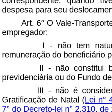
correspondente, quando tiv
despesa para seu deslocamen
Art. 6° O Vale-Transport
empregador:
I - não tem natureza s
remuneração do beneficiário p
II - não constitui base 
previdenciária ou do Fundo d
III - não é considerado
Gratificação de Natal (
Lei n° 
7° do Decreto-lei n° 2.310, d