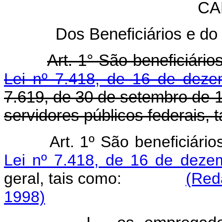
CA
Dos Beneficiários e do
Art. 1° São beneficiári
Lei nº 7.418, de 16 de dez
7.619, de 30 de setembro de 1
servidores públicos federais, 
Art. 1º São beneficiári
Lei nº 7.418, de 16 de dez
geral, tais como:
(Red
1998)