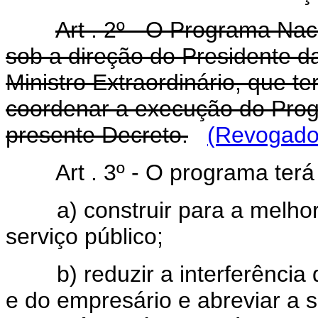
Art . 2º - O Programa Nac
sob a direção do Presidente d
Ministro Extraordinário, que t
coordenar a execução do Prog
presente Decreto.
(Revogado 
Art . 3º - O programa terá
a) construir para a melhori
serviço público;
b) reduzir a interferência d
e do empresário e abreviar a