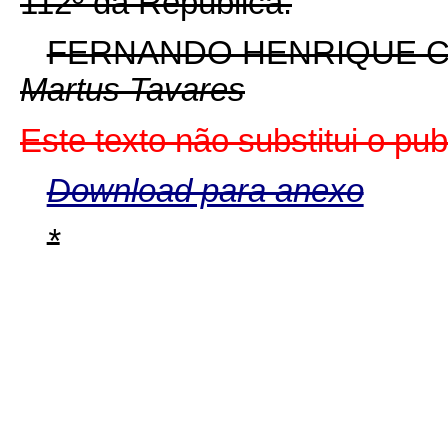
112º da República.
FERNANDO HENRIQUE 
Martus Tavares
Este texto não substitui o pu
Download para anexo
*