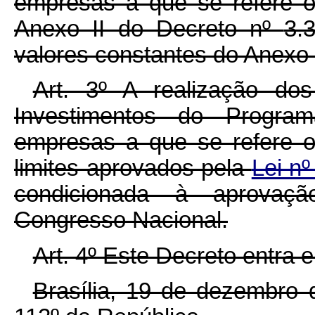
empresas a que se refere o 
Anexo II do Decreto nº
3.
valores constantes do Anexo I
Art. 3º
A realização dos
Investimentos do Progra
empresas a que se refere o
limites aprovados pela
Lei n
condicionada à aprovaçã
Congresso Nacional.
Art. 4º Este Decreto entra 
Brasília, 19 de dezembro 