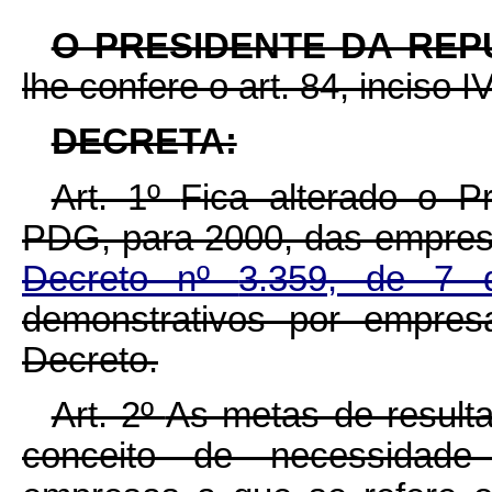
O PRESIDENTE DA REP
lhe confere o art. 84, inciso I
DECRETA:
Art. 1º
Fica alterado o P
PDG, para 2000, das empresa
Decreto nº
3.359, de 7 
demonstrativos por empres
Decreto.
Art. 2º
As metas de resulta
conceito de necessidade 