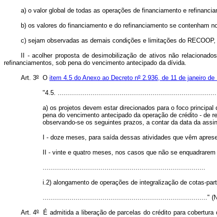
a) o valor global de todas as operações de financiamento e refinanci
b) os valores do financiamento e do refinanciamento se contenham n
c) sejam observadas as demais condições e limitações do RECOOP, 
II - acolher proposta de desimobilização de ativos não relacionado
refinanciamentos, sob pena do vencimento antecipado da dívida.
Art. 3
º
O
item 4.5 do Anexo ao Decreto n
º
2.936, de 11 de janeiro de
"4.5. ..................................................................................
a) os projetos devem estar direcionados para o foco principa
pena do vencimento antecipado da operação de crédito - de re
observando-se os seguintes prazos, a contar da data da assin
I - doze meses, para saída dessas atividades que vêm aprese
II - vinte e quatro meses, nos casos que não se enquadrarem 
....................................................................................
i.2) alongamento de operações de integralização de cotas-part
....................................................................................." 
Art. 4
º
É admitida a liberação de parcelas do crédito para cobertura 