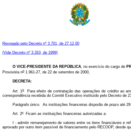
Revogado pelo Decreto nº 3.701, de 27.12.00
(Vide Decreto nº 3.263, de 1999)
O VICE-PRESIDENTE DA REPÚBLICA
, no exercício do cargo de
P
o
Provisória n
1.961-27, de 22 de setembro de 2000,
DECRETA
:
o
Art. 1
Para efeito de contratação das operações de crédito ao amp
correspondência recebida do Comitê Executivo instituído pelo Decreto de 23 
Parágrafo único. As instituições financeiras disporão de prazo até 
Art. 2
º
Ficam as instituições financeiras autorizadas a:
I - admitir remanejamento de valores entre os itens financiáveis e re
aprovado por outro item passível de financiamento pelo RECOOP, desde qu