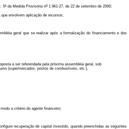
o
. 5
º
da Medida Provisória n
1.961-27, de 22 de setembro de 2000;
a que envolvem aplicação de recursos;
embléia geral que se realizar após a formalização do financiamento e dos
roposta a ser referendada pela próxima assembléia geral, sob
nsumo (supermercados, postos de combustíveis, etc.),
modo a critério do agente financeiro;
onfigure recuperação de capital investido, quando preenchidas as seguintes