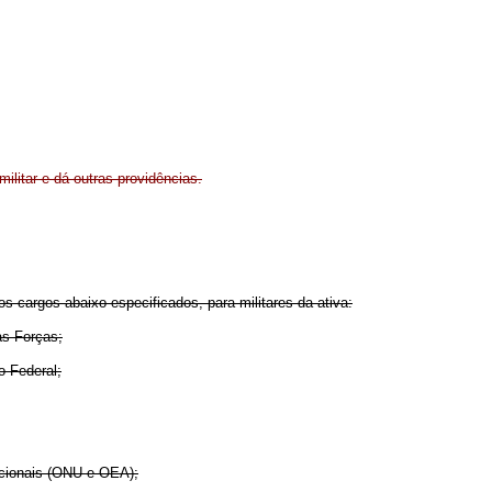
ilitar e dá outras providências.
 os cargos abaixo especificados, para militares da ativa:
as Forças;
o Federal;
nacionais (ONU e OEA);