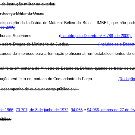
de instrução militar no exterior;
 Justiça Militar da União.
 à disposição da Indústria de Material Bélico do Brasil - IMBEL, que não po
 de 2006)
deral e Tribunais Superiores.
(Incluído pelo Decreto nº 6.788, de 2009).
 Políticas sobre Drogas do Ministério da Justiça.
(Incluído pelo Decret
 cursos de interesse para a formação profissional, em estabelecimentos de 
erá feita em portaria do Ministro de Estado da Defesa, quando se tratar de c
signação será feita em portaria do Comandante da Força.
(Redação 
desempenho de qualquer cargo público civil.
 de 1966
,
70.707, de 8 de junho de 1972
,
94.065
e
94.066, ambos de 27 de fev
ública.