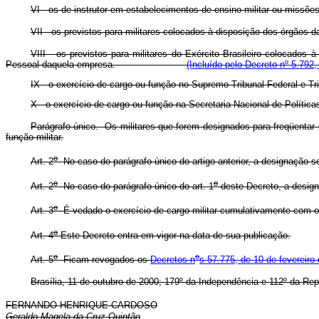
VI - os de instrutor em estabelecimentos de ensino militar ou missões 
VII - os previstos para militares colocados à disposição dos órgãos da
VIII - os previstos para militares do Exército Brasileiro colocados
Pessoal daquela empresa.
(Incluído pelo Decreto nº 5.792,
IX - o exercício de cargo ou função no Supremo Tribunal Fe
X - o exercício de cargo ou função na Secretaria Nacional de
Parágrafo único. Os militares que forem designados para freqüentar
função militar.
o
Art. 2
No caso do parágrafo único do artigo anterior, a designação s
o
o
Art. 2
No caso do parágrafo único do art. 1
deste Decreto, a de
o
Art. 3
É vedado o exercício de cargo militar cumulativamente com o 
o
Art. 4
Este Decreto entra em vigor na data de sua publicação.
o
o
Art. 5
Ficam revogados os
Decretos n
s 57.775, de 10 de fevereiro
Brasília, 11 de outubro de 2000; 179º da Independência e 112º da Rep
FERNANDO HENRIQUE CARDOSO
Geraldo Magela da Cruz Quintão