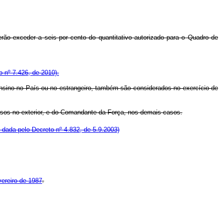
derão exceder a seis por cento do quantitativo autorizado para o Quadro de
o nº 7.426, de 2010).
ensino no País ou no estrangeiro, também são considerados no exercício de
ursos no exterior, e do Comandante da Força, nos demais casos.
dada pelo Decreto nº 4.832, de 5.9.2003)
ereiro de 1987
.