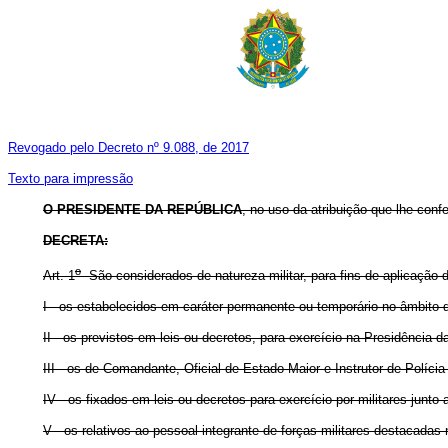
Revogado pelo Decreto nº 9.088, de 2017
Texto para impressão
O PRESIDENTE DA REPÚBLICA
, no uso da atribuição que lhe confe
DECRETA:
o
Art. 1
São considerados de natureza militar, para fins de aplicação 
I - os estabelecidos em caráter permanente ou temporário no âmbito
II - os previstos em leis ou decretos, para exercício na Presidência
III - os de Comandante, Oficial de Estado-Maior e Instrutor de Polícia 
IV - os fixados em leis ou decretos para exercício por militares junto
V - os relativos ao pessoal integrante de forças militares destacadas