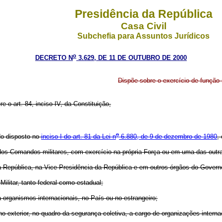
Presidência da República
Casa Civil
Subchefia para Assuntos Jurídicos
o
DECRETO N
3.629, DE 11 DE OUTUBRO DE 2000
Dispõe sobre o exercício de função m
re o art. 84, inciso IV, da Constituição,
o
do disposto no
inciso I do art. 81 da Lei n
6.880, de 9 de dezembro de 1980
,
 dos Comandos militares, com exercício na própria Força ou em uma das outr
 da República, na Vice-Presidência da República e em outros órgãos do Govern
Militar, tanto federal como estadual;
 a organismos internacionais, no País ou no estrangeiro;
 no exterior, no quadro da segurança coletiva, a cargo de organizações inter