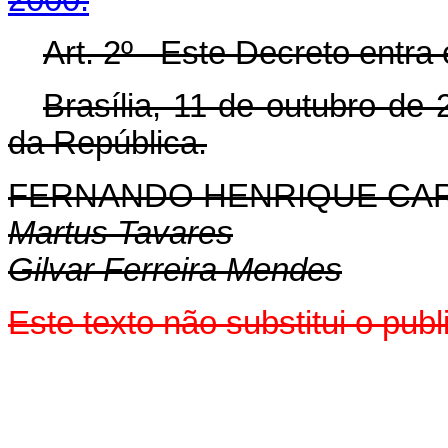
Art. 2º Este Decreto entra 
Brasília, 11 de outubro de
da República.
FERNANDO HENRIQUE CA
Martus Tavares
Gilvar Ferreira Mendes
Este texto não substitui o pu