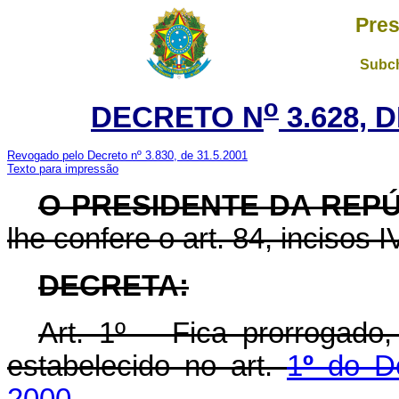
Pres
Subch
o
DECRETO N
3.628, 
Revogado pelo Decreto nº 3.830, de 31.5.2001
Texto para impressão
O PRESIDENTE DA REP
lhe confere o art. 84, incisos I
DECRETA
:
Art. 1º Fica prorrogado,
estabelecido no art.
1
º
do De
2000.