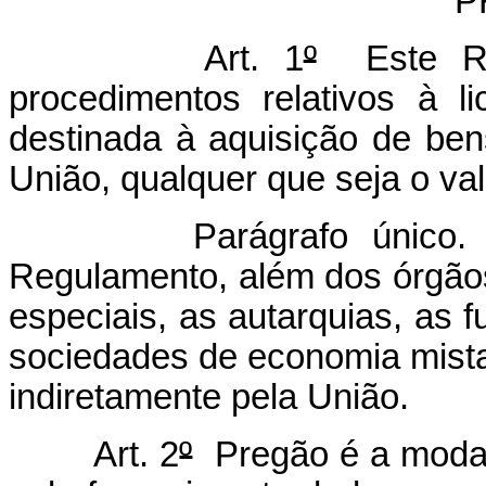
P
Art. 1
º
Este Reg
procedimentos relativos à l
destinada à aquisição de be
União, qualquer que seja o va
Parágrafo único. Sub
Regulamento, além dos órgãos
especiais, as autarquias, as 
sociedades de economia mista 
indiretamente pela União.
Art. 2
º
Pregão é a modali