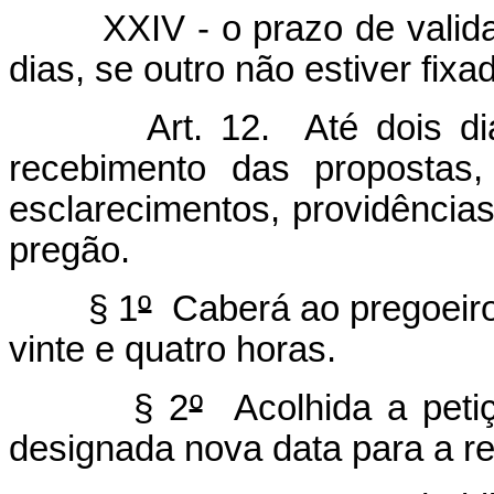
XXIV - o prazo de validade
dias, se outro não estiver fixad
Art. 12. Até dois dias ú
recebimento das propostas,
esclarecimentos, providência
pregão.
§ 1
º
Caberá ao pregoeiro 
vinte e quatro horas.
§ 2
º
Acolhida a petiç
designada nova data para a re