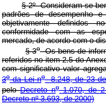
§ 2º Consideram-se ben
padrões de desempenho e 
objetivamente definidos n
conformidade com as espec
mercado, de acordo com o dis
o
§ 3
Os bens de inform
referidos no item 2.5 do Anexo
com significativo valor agre
o
o
3
da Lei n
8.248, de 23 de
o
pelo
Decreto n
1.070, de 2
Decreto nº 3.693, de 2000)