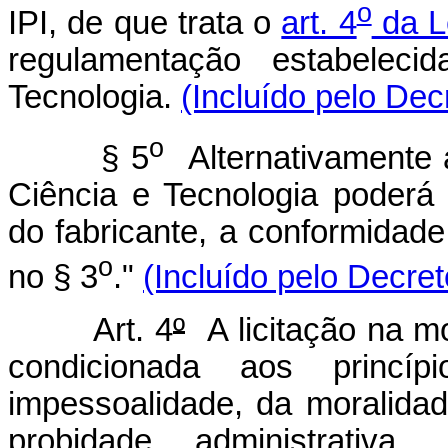
o
IPI, de que trata o
art. 4
da L
regulamentação estabeleci
Tecnologia.
(Incluído pelo Dec
o
§ 5
Alternativamente 
Ciência e Tecnologia poderá
do fabricante, a conformidade
o
no § 3
."
(Incluído pelo Decret
Art. 4
º
A licitação na mo
condicionada aos princíp
impessoalidade, da moralidad
probidade administrativa