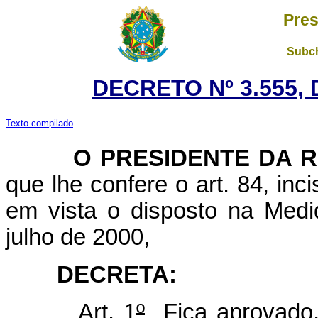
Pres
Subch
DECRETO Nº 3.555, 
Texto compilado
O PRESIDENTE DA RE
que lhe confere o art. 84, inc
em vista o disposto na Medi
julho de 2000,
DECRETA:
Art. 1
º
Fica aprovado, 