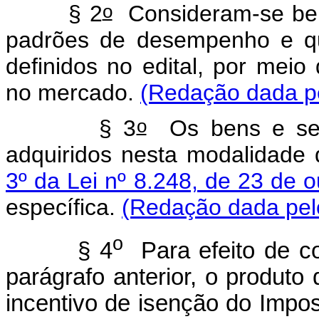
o
§ 2
Consideram-se ben
padrões de desempenho e qu
definidos no edital, por meio
no mercado.
(Redação dada pe
o
§ 3
Os bens e serv
adquiridos nesta modalidade
3º da Lei nº 8.248, de 23 de 
específica.
(Redação dada pelo
o
§ 4
Para efeito de co
parágrafo anterior, o produto 
incentivo de isenção do Impos