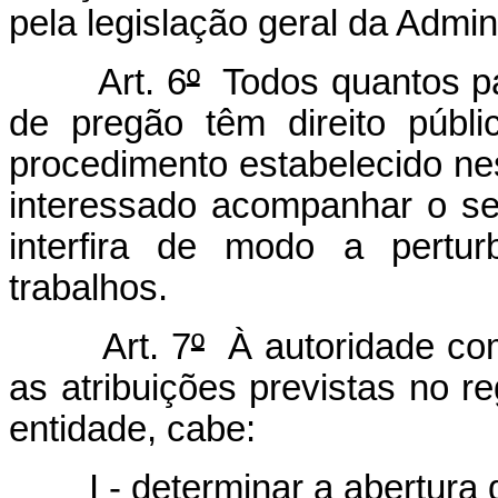
pela legislação geral da Admin
Art. 6
º
Todos quantos par
de pregão têm direito públi
procedimento estabelecido n
interessado acompanhar o s
interfira de modo a pertur
trabalhos.
Art. 7
º
À autoridade com
as atribuições previstas no r
entidade, cabe:
I - determinar a abertura de