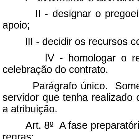
II - designar o pregoeiro
apoio;
III - decidir os recursos con
IV - homologar o result
celebração do contrato.
Parágrafo único. Somente
servidor que tenha realizado 
a atribuição.
Art. 8
º
A fase preparatór
regras: