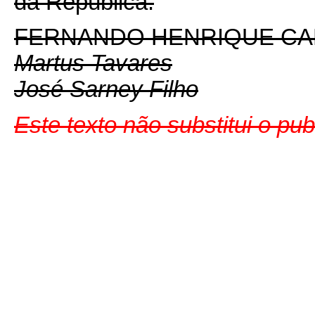
da República.
FERNANDO HENRIQUE C
Martus Tavares
José Sarney Filho
Este texto não substitui o pu