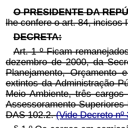
O PRESIDENTE DA REP
lhe confere o art. 84, incisos 
DECRETA:
Art. 1
º
Ficam remanejados,
dezembro de 2000, da Secre
Planejamento, Orçamento e
extintos da Administração Pú
Meio Ambiente, três cargo
Assessoramento Superiores
DAS 102.2.
(Vide Decreto nº 