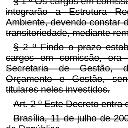
§ 1
º
Os cargos em comissã
integrarão a Estrutura Re
Ambiente, devendo constar 
transitoriedade, mediante re
§ 2
º
Findo o prazo esta
cargos em comissão, ora r
Secretaria de Gestão, d
Orçamento e Gestão, sen
titulares neles investidos.
Art. 2
º
Este Decreto entra 
Brasília, 11 de julho de 2