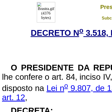
Pres
Subch
o
DECRETO N
3.518,
O PRESIDENTE DA REP
lhe confere o art. 84, inciso I
o
disposto na
Lei n
9.807, de 1
art. 12
,
DECRETA: