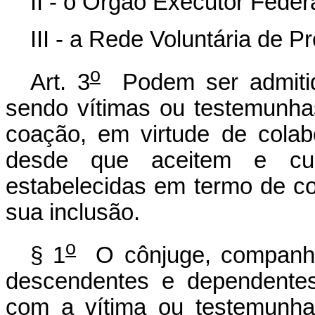
II - o Órgão Executor Federa
III - a Rede Voluntária de P
o
Art. 3
Podem ser admitid
sendo vítimas ou testemun
coação, em virtude de cola
desde que aceitem e c
estabelecidas em termo de 
sua
inclusão.
o
§ 1
O cônjuge, companhei
descendentes e dependente
com a vítima ou testemunha