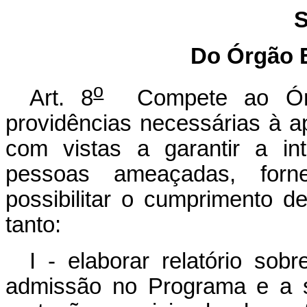
S
Do Órgão E
o
Art. 8
Compete ao Órgã
providências necessárias à 
com vistas a garantir a int
pessoas ameaçadas,
forn
possibilitar o cumprimento d
tanto:
I - elaborar relatório sob
admissão no Programa e
a 