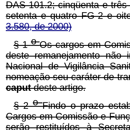
DAS 101.2; cinqüenta e três
setenta e quatro FG-2 e oit
3.580, de 2000)
o
§ 1
Os cargos em Comiss
deste remanejamento não i
Nacional de Vigilância San
nomeação seu caráter de tra
caput
deste artigo.
o
§ 2
Findo o prazo esta
Cargos em Comissão e Funçõ
serão restituídos à Secret