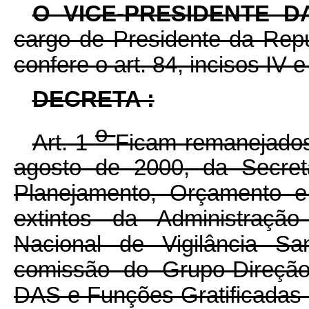
O VICE-PRESIDENTE 
cargo de Presidente da Repú
confere o art. 84, incisos IV e
DECRETA :
o
Art. 1
Ficam remanejados,
agosto de 2000, da Secret
Planejamento, Orçamento e
extintos da Administração
Nacional de Vigilância Sa
comissão do Grupo-Direção
DAS e Funções Gratificadas 