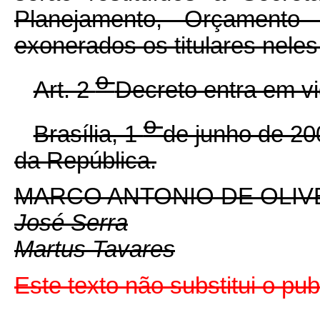
Planejamento, Orçamento
exonerados os titulares neles
o
Art. 2
Decreto entra em vi
o
Brasília, 1
de junho de 2
da República.
MARCO ANTONIO DE OLIV
José Serra
Martus Tavares
Este texto não substitui o pu