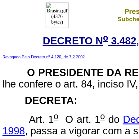
Pres
Subchef
o
DECRETO N
3.482
Revogado Pelo Decreto nº 4.120, de 7.2.2002
O
PRESIDENTE DA R
lhe confere o art. 84, inciso IV
DECRETA:
o
o
Art. 1
O art. 1
do
Dec
1998
, passa a vigorar com a 