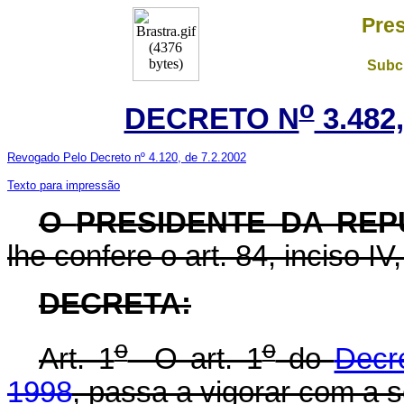
Pres
Subch
o
DECRETO N
3.482
Revogado Pelo Decreto nº 4.120, de 7.2.2002
Texto para impressão
O
PRESIDENTE DA REP
lhe confere o art. 84, inciso IV
DECRETA:
o
o
Art. 1
O art. 1
do
Decr
1998
, passa a vigorar com a 