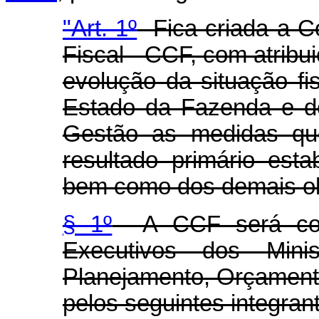
"Art. 1º
Fica criada a C
Fiscal - CCF, com atribu
evolução da situação fi
Estado da Fazenda e d
Gestão as medidas qu
resultado primário esta
bem como dos demais obj
§ 1º
A CCF será co-pr
Executivos dos Min
Planejamento, Orçament
pelos seguintes integran