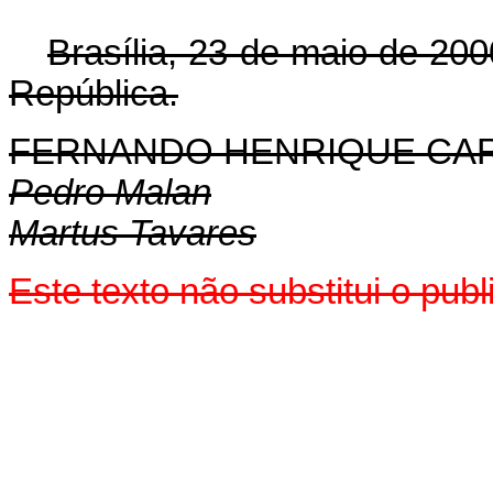
Brasília, 23 de maio de 200
República.
FERNANDO HENRIQUE CA
Pedro Malan
Martus Tavares
Este texto não substitui o pu