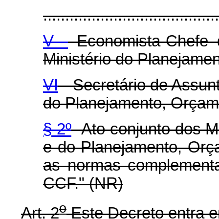
........................................
V -
Economista-Chefe 
Ministério do Planejame
VI
- Secretário de Assunt
do Planejamento, Orçam
§ 2º
Ato conjunto dos Mi
e do Planejamento, Orç
as normas complementa
CCF." (NR)
o
Art. 2
Este Decreto entra e