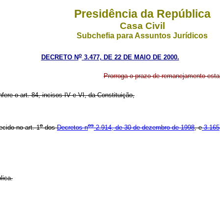
Presidência da República
Casa Civil
Subchefia para Assuntos Jurídicos
o
DECRETO N
3.477, DE 22 DE MAIO DE 2000.
Prorroga o prazo de remanejamento esta
ere o art. 84, incisos IV e VI, da Constituição,
o
os
cido no art. 1
dos
Decretos n
2.914, de 30 de dezembro de 1998
, e
3.165
lica.