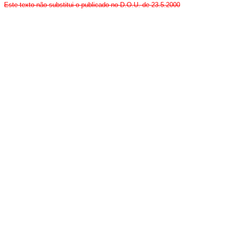
Este texto não substitui o publicado no D.O.U. de 23.5.2000