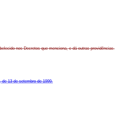
belecido nos Decretos que menciona, e dá outras providências.
, de 13 de setembro de 1999.