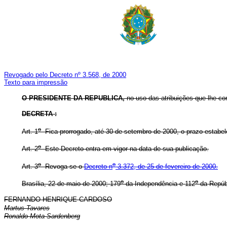
Revogado pelo Decreto nº 3.568, de 2000
Texto para impressão
O
PRESIDENTE DA REPUBLICA,
no uso das atribuições que lhe conf
DECRETA :
o
Art. 1
Fica prorrogado, até 30 de setembro de 2000, o prazo estabele
o
Art. 2
Este Decreto entra em vigor na data de sua publicação.
o
o
Art. 3
Revoga-se o
Decreto n
3.372, de 25 de fevereiro de 2000.
o
o
Brasília, 22 de maio de 2000; 179
da Independência e 112
da Repúb
FERNANDO HENRIQUE CARDOSO
Martus Tavares
Ronaldo Mota Sardenberg