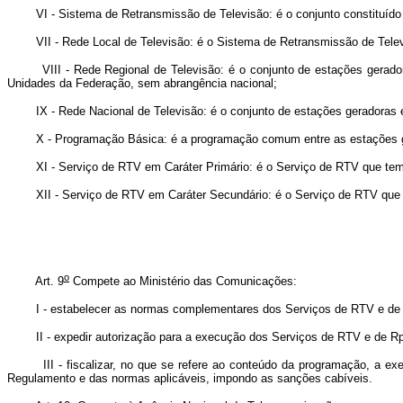
VI - Sistema de Retransmissão de Televisão: é o conjunto constituído por
VII - Rede Local de Televisão: é o Sistema de Retransmissão de Televis
VIII - Rede Regional de Televisão: é o conjunto de estações gerador
Unidades da Federação, sem abrangência nacional;
IX - Rede Nacional de Televisão: é o conjunto de estações geradoras e
X - Programação Básica: é a programação comum entre as estações g
XI - Serviço de RTV em Caráter Primário: é o Serviço de RTV que tem dire
XII - Serviço de RTV em Caráter Secundário: é o Serviço de RTV que não 
o
Art. 9
Compete ao Ministério das Comunicações:
I - estabelecer as normas complementares dos Serviços de RTV e de
II - expedir autorização para a execução dos Serviços de RTV e de R
III - fiscalizar, no que se refere ao conteúdo da programação, a execu
Regulamento e das normas aplicáveis, impondo as sanções cabíveis.