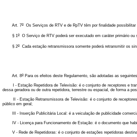
o
Art. 7
Os Serviços de RTV e de RpTV têm por finalidade possibilitar 
o
§ 1
O Serviço de RTV poderá ser executado em caráter primário ou 
o
§ 2
Cada estação retransmissora somente poderá retransmitir os sina
o
Art. 8
Para os efeitos deste Regulamento, são adotadas as seguintes
I - Estação Repetidora de Televisão: é o conjunto de receptores e trans
dessa geradora ou de outra repetidora, terrestre ou espacial, de forma a pos
II - Estação Retransmissora de Televisão: é o conjunto de receptores e 
público em geral;
III - Inserção Publicitária Local: é a veiculação de publicidade comerci
IV - Licença para Funcionamento de Estação: é o documento que habilita
V - Rede de Repetidoras: é o conjunto de estações repetidoras destinado