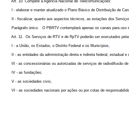
Art. 10. Compete à Agência Nacional de Telecomunicações:
I - elaborar e manter atualizado o Plano Básico de Distribuição de Can
II - fiscalizar, quanto aos aspectos técnicos, as estações dos Serviç
Parágrafo único. O PBRTV contemplará apenas os canais para uso em 
Art. 11. Os Serviços de RTV e de RpTV poderão ser executados pelas 
I - a União,
os Estados, o Distrito Federal e os Municípios
;
II - as entidades da administração direta e
indireta federal, estadual e
III - as concessionárias ou autorizadas
de serviços de radiodifusão d
IV - as fundações;
V - as sociedades civis;
VI - as sociedades nacionais por ações ou por cotas de responsabilidad