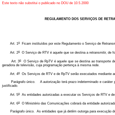
Este texto não substitui o publicado no DOU de 10.5.2000
REGULAMENTO DOS SERVIÇOS DE RETRAN
o
Art. 1
Ficam instituídos por este Regulamento o Serviço de Retransm
o
Art. 2
O Serviço de RTV é aquele que se destina a retransmitir, de for
o
Art. 3
O Serviço de RpTV é aquele que se destina ao transporte de 
geradora de televisão, cuja programação pertença à mesma rede.
o
Art. 4
Os Serviços de RTV e de RpTV serão executados mediante au
Parágrafo único. A autorização terá prazo indeterminado e caráter prec
justificado.
o
Art. 5
As entidades autorizadas a executar os Serviços de RTV e de R
o
Art. 6
O Ministério das Comunicações cobrará da entidade autorizada
Parágrafo único. As entidades que já detêm outorga para execução dos 