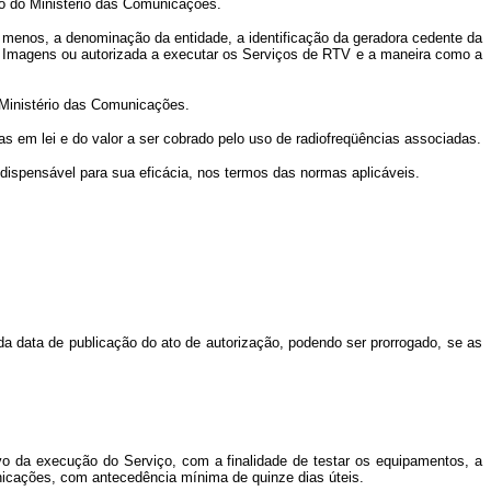
o do Ministério das Comunicações.
enos, a denominação da entidade, a identificação da geradora cedente da
 e Imagens ou autorizada a executar os Serviços de RTV e a maneira como a
 Ministério das Comunicações.
m lei e do valor a ser cobrado pelo uso de radiofreqüências associadas.
ispensável para sua eficácia, nos termos das normas aplicáveis.
data de publicação do ato de autorização, podendo ser prorrogado, se as
vo da execução do Serviço, com a finalidade de testar os equipamentos, a
nicações, com antecedência mínima de quinze dias úteis.