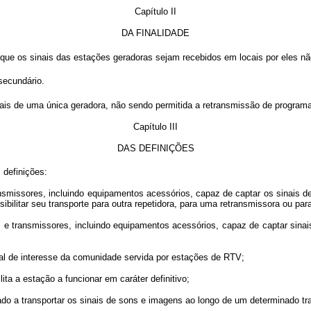
Capítulo II
DA FINALIDADE
que os sinais das estações geradoras sejam recebidos em locais por eles nã
secundário.
is de uma única geradora, não sendo permitida a retransmissão de programa
Capítulo III
DAS DEFINIÇÕES
 definições:
missores, incluindo equipamentos acessórios, capaz de captar os sinais d
sibilitar seu transporte para outra repetidora, para uma retransmissora ou par
transmissores, incluindo equipamentos acessórios, capaz de captar sinais
al de interesse da comunidade servida por estações de RTV;
 a estação a funcionar em caráter definitivo;
 a transportar os sinais de sons e imagens ao longo de um determinado tra