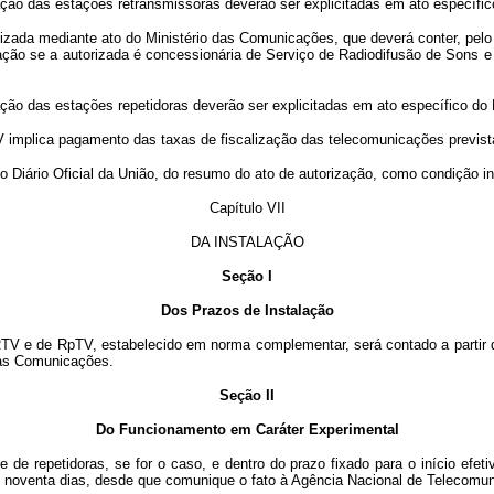
o das estações retransmissoras deverão ser explicitadas em ato específic
da mediante ato do Ministério das Comunicações, que deverá conter, pelo m
icação se a autorizada é concessionária de Serviço de Radiodifusão de Sons
o das estações repetidoras deverão ser explicitadas em ato específico do
lica pagamento das taxas de fiscalização das telecomunicações previstas e
ário Oficial da União, do resumo do ato de autorização, como condição ind
Capítulo VII
DA INSTALAÇÃO
Seção I
Dos Prazos de Instalação
 e de RpTV, estabelecido em norma complementar, será contado a partir da 
 das Comunicações.
Seção II
Do Funcionamento em Caráter Experimental
repetidoras, se for o caso, e dentro do prazo fixado para o início efeti
 de noventa dias, desde que comunique o fato à Agência Nacional de Telecomu