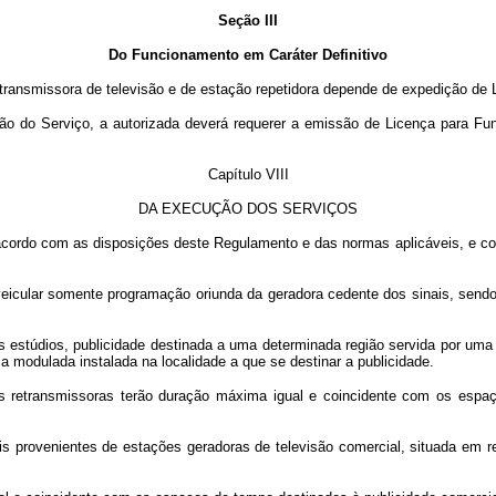
Seção III
Do Funcionamento em Caráter Definitivo
ransmissora de televisão e de estação repetidora depende de expedição de
do Serviço, a autorizada deverá requerer a emissão de Licença para Fun
Capítulo VIII
DA EXECUÇÃO DOS SERVIÇOS
o com as disposições deste Regulamento e das normas aplicáveis, e com 
ular somente programação oriunda da geradora cedente dos sinais, sendo 
estúdios, publicidade destinada a uma determinada região servida por uma 
 modulada instalada na localidade a que se destinar a publicidade.
transmissoras terão duração máxima igual e coincidente com os espaços
rovenientes de estações geradoras de televisão comercial, situada em reg