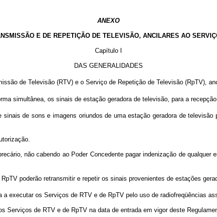
ANEXO
SMISSÃO E DE REPETIÇÃO DE TELEVISÃO, ANCILARES AO SERVIÇ
Capítulo I
DAS GENERALIDADES
issão de Televisão (RTV) e o Serviço de Repetição de Televisão (RpTV), an
ma simultânea, os sinais de estação geradora de televisão, para a recepção li
sinais de sons e imagens oriundos de uma estação geradora de televisão pa
torização.
ário, não cabendo ao Poder Concedente pagar indenização de qualquer espé
pTV poderão retransmitir e repetir os sinais provenientes de estações gerad
 a executar os Serviços de RTV e de RpTV pelo uso de radiofreqüências as
Serviços de RTV e de RpTV na data de entrada em vigor deste Regulamento 