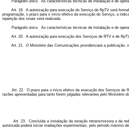
Parágrafo único. As características técnicas de instalação e de operaçã
Art. 19. A autorização para execução do Serviço de RpTV será formaliza
programação, o prazo para o início efetivo da execução do Serviço, a ind
repetição dos sinais será realizada.
Parágrafo único. As características técnicas de instalação e de operaçã
Art. 20. A autorização para execução dos Serviços de RTV e de RpTV imp
Art. 21. O Ministério das Comunicações providenciará a publicação, no Di
Art. 22. O prazo para o início efetivo da execução dos Serviços de RTV
razões apresentadas para tanto forem julgadas relevantes pelo Ministério
Art. 23. Concluída a instalação da estação retransmissora e da rede de 
autorizada poderá iniciar irradiações experimentais, pelo período máximo