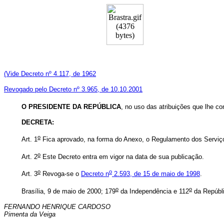
(Vide Decreto nº 4.117, de 1962
Revogado pelo Decreto nº 3.965, de 10.10.2001
O PRESIDENTE DA REPÚBLICA
, no uso das atribuições que lhe con
DECRETA:
o
Art. 1
Fica aprovado, na forma do Anexo, o Regulamento dos Serviço
o
Art. 2
Este Decreto entra em vigor na data de sua publicação.
o
o
Art. 3
Revoga-se o
Decreto n
2.593, de 15 de maio de 1998
.
o
o
Brasília, 9 de maio de 2000; 179
da Independência e 112
da Repúbli
FERNANDO HENRIQUE CARDOSO
Pimenta da Veiga