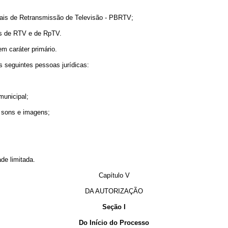
ais de Retransmissão de Televisão - PBRTV;
os de RTV e de RpTV.
caráter primário.
seguintes pessoas jurídicas:
 municipal;
e sons e imagens;
e limitada.
Capítulo V
DA AUTORIZAÇÃO
Seção I
Do Início do Processo