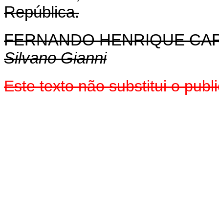
República.
FERNANDO HENRIQUE CA
Silvano Gianni
Este texto não substitui o pu