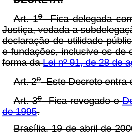
o
Art. 1
Fica delegada comp
Justiça, vedada a subdelegação
declaração de utilidade públi
e fundações, inclusive os de 
forma da
Lei nº 91, de 28 de 
o
Art. 2
Este Decreto entra e
o
Art. 3
Fica revogado o
De
de 1995
.
Brasília, 19 de abril de 2