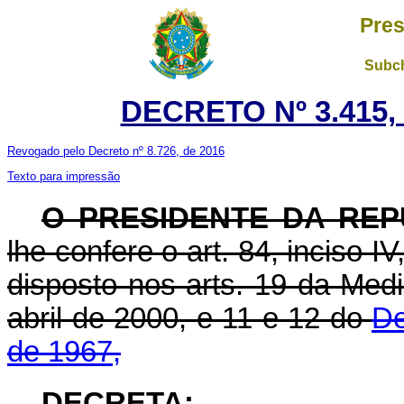
Pres
Subch
DECRETO Nº 3.415, 
Revogado pelo Decreto nº 8.726, de 2016
Texto para impressão
O PRESIDENTE DA REP
lhe confere o art. 84, inciso I
disposto nos arts. 19 da Medi
abril de 2000, e 11 e 12 do
De
de 1967,
DECRETA: