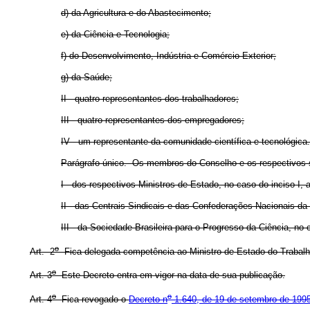
d) da Agricultura e do Abastecimento;
e) da Ciência e Tecnologia;
f) do Desenvolvimento, Indústria e Comércio Exterior;
g) da Saúde;
II - quatro representantes dos trabalhadores;
III - quatro representantes dos empregadores;
IV - um representante da comunidade científica e tecnológica.
Parágrafo único. Os membros do Conselho e os respectivos 
I - dos respectivos Ministros de Estado, no caso do inciso I, a
II - das Centrais Sindicais e das Confederações Nacionais da I
III - da Sociedade Brasileira para o Progresso da Ciência, no 
o
Art. 2
Fica delegada competência ao Ministro de Estado do Trabalh
o
Art. 3
Este Decreto entra em vigor na data de sua publicação.
o
o
Art. 4
Fica revogado o
Decreto n
1.640, de 19 de setembro de 1995