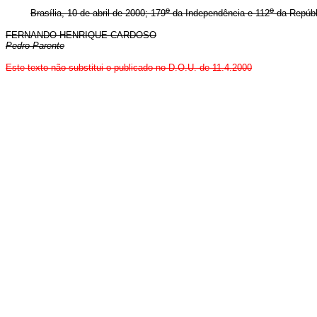
o
o
Brasília, 10 de abril de 2000; 179
da Independência e 112
da Repúbl
FERNANDO HENRIQUE CARDOSO
Pedro Parente
Este texto não substitui o publicado no D.O.U. de 11.4.2000