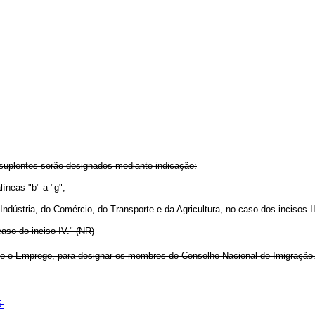
suplentes serão designados mediante indicação:
líneas "b" a "g";
ndústria, do Comércio, do Transporte e da Agricultura, no caso dos incisos II
caso do inciso IV." (NR)
o e Emprego, para designar os membros do Conselho Nacional de Imigração
.