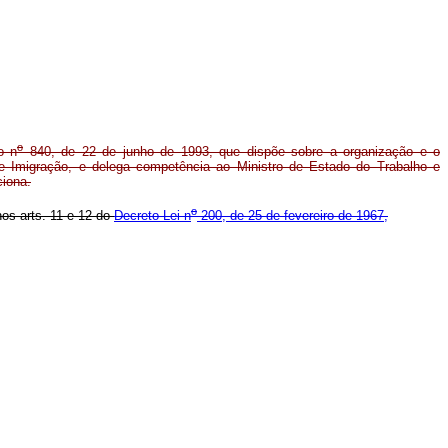
o
o n
840, de 22 de junho de 1993, que dispõe sobre a organização e o
e Imigração, e delega competência ao Ministro de Estado do Trabalho e
ciona.
o
nos arts. 11 e 12 do
Decreto-Lei n
200, de 25 de fevereiro de 1967,