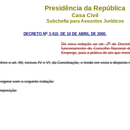
Presidência da República
Casa Civil
Subchefia para Assuntos Jurídicos
o
DECRETO N
3.410, DE 10 DE ABRIL DE 2000.
o
Dá nova redação ao art. 2
do Decret
funcionamento do Conselho Nacional d
Emprego, para a prática do ato que men
fere o art. 84, incisos IV e VI, da Constituição, e tendo em vista o disposto 
vigorar com a seguinte redação:
omposição: