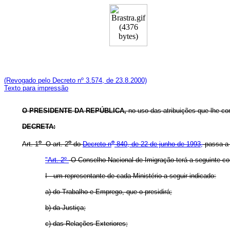
(Revogado pelo Decreto nº 3.574, de 23.8.2000)
Texto para impressão
O PRESIDENTE DA REPÚBLICA,
no uso das atribuições que lhe con
DECRETA:
o
o
o
Art. 1
O art. 2
do
Decreto n
840, de 22 de junho de 1993,
passa a 
"Art. 2º
O Conselho Nacional de Imigração terá a seguinte c
I - um representante de cada Ministério a seguir indicado:
a) do Trabalho e Emprego, que o presidirá;
b) da Justiça;
c) das Relações Exteriores;