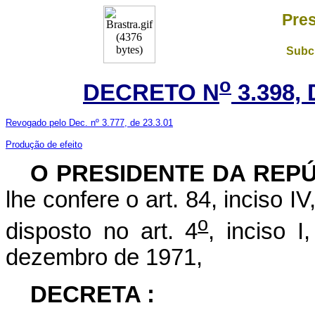
Pres
Subch
o
DECRETO N
3.398,
Revogado pelo Dec. nº 3.777, de 23.3.01
Produção de efeito
O
PRESIDENTE DA REP
lhe confere o art. 84, inciso I
o
disposto no art. 4
, inciso I
dezembro de 1971,
DECRETA :