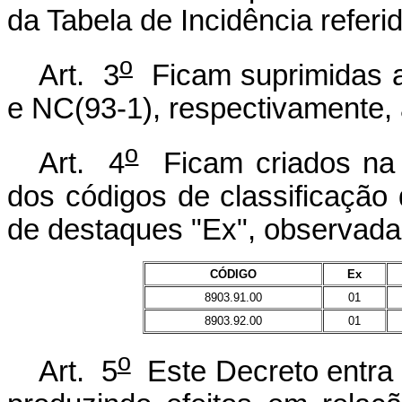
da Tabela de Incidência referid
o
Art. 3
Ficam suprimidas 
e NC(93-1), respectivamente, 
o
Art. 4
Ficam criados na 
dos códigos de classificação
de destaques "Ex", observadas
CÓDIGO
Ex
8903.91.00
01
8903.92.00
01
o
Art. 5
Este Decreto entra 