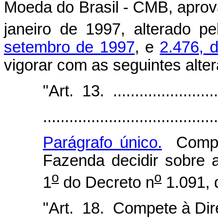
Moeda do Brasil - CMB, aprov
janeiro de 1997, alterado p
setembro de 1997
, e
2.476, 
vigorar com as seguintes alte
"Art. 13. ...........................
........................................
Parágrafo único.
Compet
Fazenda decidir sobre a
o
o
1
do Decreto n
1.091, 
"Art. 18. Compete à Dire