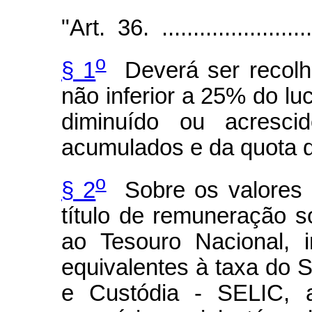
"Art. 36. ...........................
o
§ 1
Deverá ser recolhi
não inferior a 25% do lu
diminuído ou acresci
acumulados e da quota de
o
§ 2
Sobre os valores d
título de remuneração so
ao Tesouro Nacional, i
equivalentes à taxa do 
e Custódia - SELIC, a