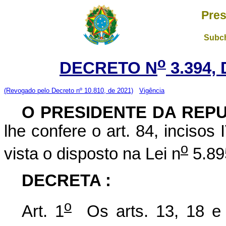
Pres
Subch
o
DECRETO N
3.394,
(Revogado pelo Decreto nº 10.810, de 2021)
Vigência
O PRESIDENTE DA REP
lhe confere o art. 84, incisos
o
vista o disposto na Lei n
5.89
DECRETA :
o
Art. 1
Os arts. 13, 18 e 