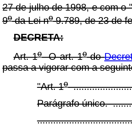
27 de julho de 1998, e com o "
o
o
9
da Lei n
9.789, de 23 de fe
DECRETA:
o
o
Art. 1
O art. 1
do
Decre
passa a vigorar com a seguint
o
"Art. 1
.......................
Parágrafo único. ..............
...................................