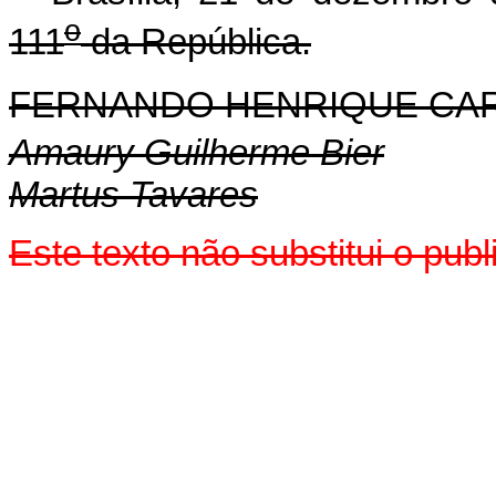
o
111
da República.
FERNANDO HENRIQUE CA
Amaury Guilherme Bier
Martus Tavares
Este texto não substitui o pu