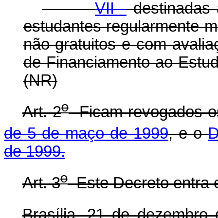
VII -
destinadas 
estudantes regularmente m
não-gratuitos e com avalia
de Financiamento ao Estud
(NR)
o
Art. 2
Ficam revogados 
de 5 de maço de 1999
, e o
D
de 1999.
o
Art. 3
Este Decreto entra e
Brasília, 21 de dezembro