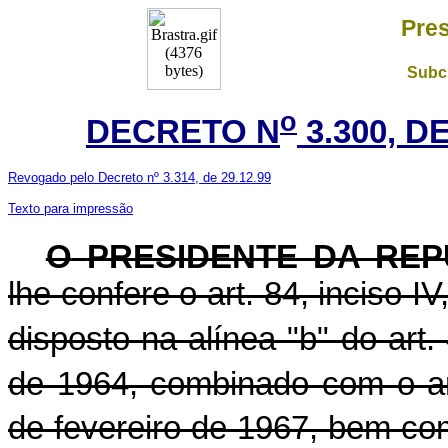
Pres
Subch
o
DECRETO N
3.300, D
Revogado pelo Decreto nº 3.314, de 29.12.99
Texto para impressão
O
PRESIDENTE DA REP
lhe confere o art. 84, inciso I
disposto na alínea "b" do art.
de 1964, combinado com o ar
de fevereiro de 1967, bem com