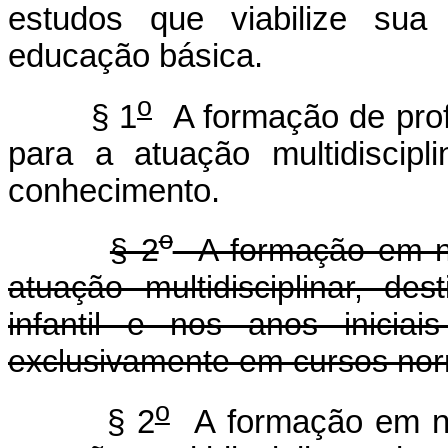
estudos que viabilize sua 
educação básica.
o
§ 1
A formação de profe
para a atuação multidiscip
conhecimento.
o
§ 2
A formação em nív
atuação multidisciplinar, d
infantil e nos anos iniciai
exclusivamente em cursos nor
o
§ 2
A formação em nív