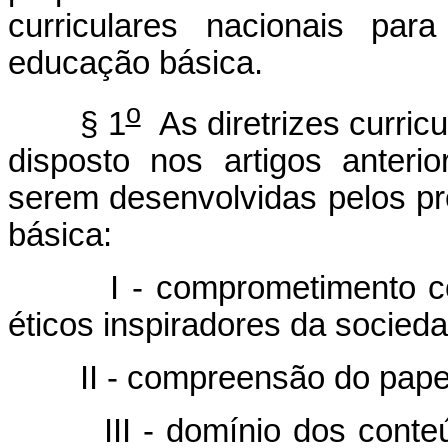
curriculares nacionais pa
educação básica.
o
§ 1
As diretrizes curric
disposto nos artigos anteri
serem desenvolvidas pelos p
básica:
I - comprometimento com os
éticos inspiradores da socied
II - compreensão do papel 
III - domínio dos conteúdo