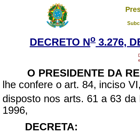
Pres
Subch
o
DECRETO N
3.276, 
e
O PRESIDENTE DA REP
lhe confere o art. 84, inciso V
disposto nos arts. 61 a 63 da 
1996,
DECRETA: