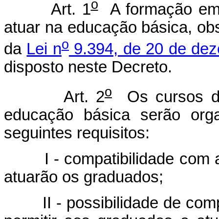
o
Art. 1
A formação em n
atuar na educação básica, obs
o
da
Lei n
9.394, de 20 de de
disposto neste Decreto.
o
Art. 2
Os cursos de
educação básica serão org
seguintes requisitos:
I - compatibilidade com a 
atuarão os graduados;
II - possibilidade de comp