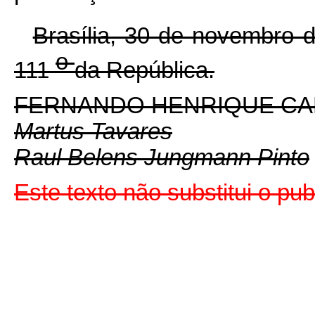
Brasília, 30 de novembro 
o
111
da República.
FERNANDO HENRIQUE C
Martus Tavares
Raul Belens Jungmann Pinto
Este texto não substitui o pu