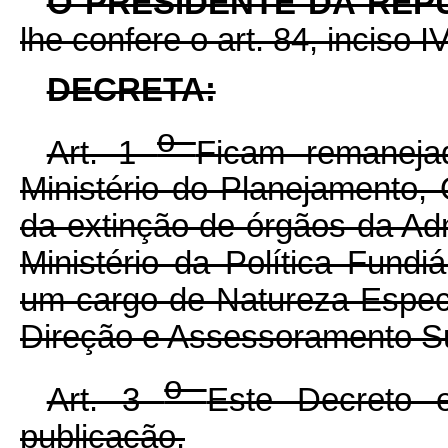
O PRESIDENTE DA REP
lhe confere o art. 84, inciso I
DECRETA:
o
Art. 1
Ficam remaneja
Ministério do Planejamento,
da extinção de órgãos da Adm
Ministério da Política Fundi
um cargo de Natureza Espec
Direção e Assessoramento Su
o
Art. 3
Este Decreto 
publicação.