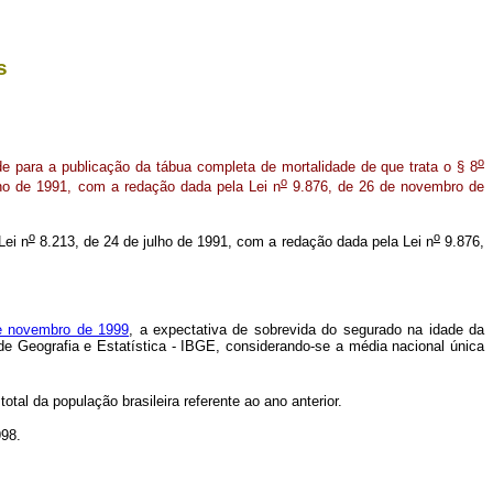
s
o
ade para a publicação da tábua completa de mortalidade de que trata o § 8
o
ho de 1991, com a redação dada pela Lei n
9.876, de 26 de novembro de
o
o
Lei n
8.213, de 24 de julho de 1991, com a redação dada pela Lei n
9.876,
e novembro de 1999
, a expectativa de sobrevida do segurado na idade da
o de Geografia e Estatística - IBGE, considerando-se a média nacional única
tal da população brasileira referente ao ano anterior.
998.