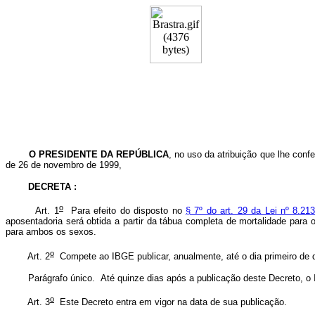
O
PRESIDENTE DA REPÚBLICA
, no uso da atribuição que lhe confe
de 26 de novembro de 1999,
DECRETA :
o
Art. 1
Para efeito do disposto no
§ 7º do art. 29 da Lei nº 8.21
aposentadoria será obtida a partir da tábua completa de mortalidade para o
para ambos os sexos.
o
Art. 2
Compete ao IBGE publicar, anualmente, até o dia primeiro de dez
Parágrafo único. Até quinze dias após a publicação deste Decreto, o IB
o
Art. 3
Este Decreto entra em vigor na data de sua publicação.