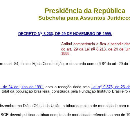
Presidência da República
Subchefia para Assuntos Jurídico
o
DECRETO N
3.266, DE 29 DE NOVEMBRO DE 1999.
Atribui competência e fixa a periodicid
o
do art. 29 da Lei n
8.213, de 24 de jul
1999.
o
re o art. 84, inciso IV, da Constituição, e de acordo com o § 8
do art. 29 da 
o
3, de 24 de julho de 1991
, com a redação dada pela
Lei n
9.876, de 26 d
 total da população brasileira, construída pela Fundação Instituto Brasileir
embro, no Diário Oficial da União, a tábua completa de mortalidade para o to
GE deverá publicar a tábua completa de mortalidade referente ao ano de 1