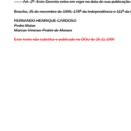
o
Art. 2
Este Decreto entra em vigor na data de sua publicação.
o
o
Brasília, 25 de novembro de 1999; 178
da Independência e 111
da 
FERNANDO HENRIQUE CARDOSO
Pedro Malan
Marcus Vinicius Pratini de Moraes
Este texto não substitui o publicado no DOU de 25.11.1999