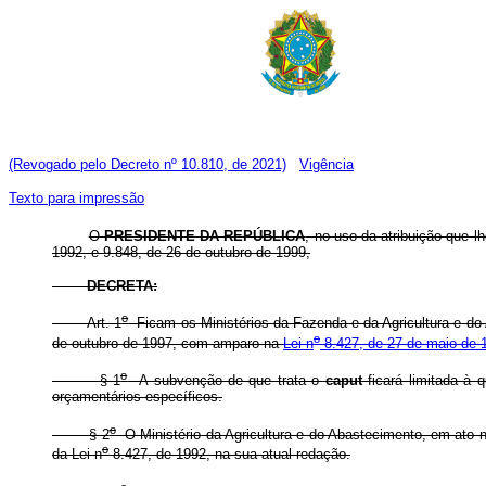
(Revogado pelo Decreto nº 10.810, de 2021)
Vigência
Texto para impressão
O
PRESIDENTE DA REPÚBLICA
, no uso da atribuição que lh
1992, e 9.848, de 26 de outubro de 1999,
DECRETA:
o
Art. 1
Ficam os Ministérios da Fazenda e da Agricultura e do
o
de outubro de 1997, com amparo na
Lei n
8.427, de 27 de maio de 
o
§ 1
A subvenção de que trata o
caput
ficará limitada à 
orçamentários específicos.
o
§ 2
O Ministério da Agricultura e do Abastecimento, em ato n
o
da Lei n
8.427, de 1992, na sua atual redação.