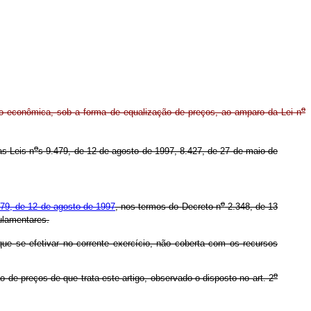
o
o econômica, sob a forma de equalização de preços, ao amparo da Lei n
o
as Leis n
s 9.479, de 12 de agosto de 1997, 8.427, de 27 de maio de
o
79, de 12 de agosto de 1997
, nos termos do Decreto n
2.348, de 13
ulamentares.
que se efetivar no corrente exercício, não coberta com os recursos
o
de preços de que trata este artigo, observado o disposto no art. 2