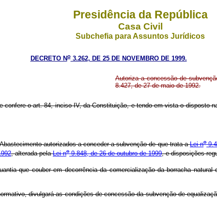
Presidência da República
Casa Civil
Subchefia para Assuntos Jurídicos
o
DECRETO N
3.262, DE 25 DE NOVEMBRO DE 1999.
Autoriza a concessão de subvençã
8.427, de 27 de maio de 1992.
e confere o art. 84, inciso IV, da Constituição, e tendo em vista o disposto n
o
 Abastecimento autorizados a conceder a subvenção de que trata a
Lei n
9.4
o
1992
, alterada pela
Lei n
9.848, de 26 de outubro de 1999
, e disposições reg
quantia que couber em decorrência da comercialização da borracha natural 
ormativo, divulgará as condições de concessão da subvenção de equalização 