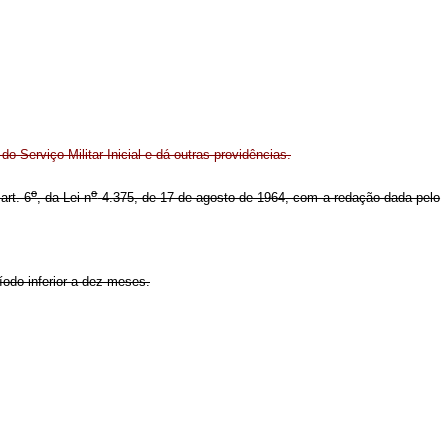
o Serviço Militar Inicial e dá outras providências.
o
o
art. 6
, da Lei n
4.375, de 17 de agosto de 1964, com a redação dada pelo
íodo inferior a dez meses.