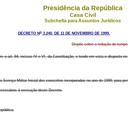
Presidência da República
Casa Civil
Subchefia para Assuntos Jurídicos
o
DECRETO N
3.240, DE 11 DE NOVEMBRO DE 1999.
Dispõe sobre a redução do tempo d
re o art. 84, incisos IV e VI, da Constituição, e tendo em vista o disposto no 
Serviço Militar Inicial dos conscritos incorporados no ano de 1999, para per
cessários à execução deste Decreto.
pública.