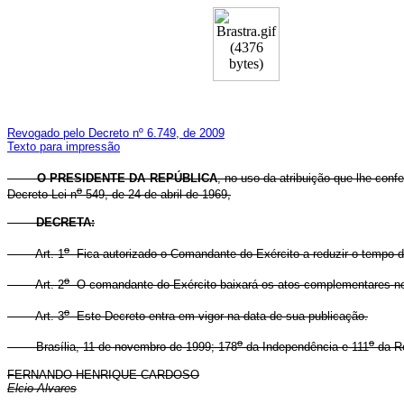
Revogado pelo Decreto nº 6.749, de 2009
Texto para impressão
O
PRESIDENTE DA REPÚBLICA
, no uso da atribuição que lhe confe
o
Decreto-Lei n
549, de 24 de abril de 1969,
DECRETA:
o
Art. 1
Fica autorizado o Comandante do Exército a reduzir o tempo do 
o
Art. 2
O comandante do Exército baixará os atos complementares ne
o
Art. 3
Este Decreto entra em vigor na data de sua publicação.
o
o
Brasília, 11 de novembro de 1999; 178
da Independência e 111
da Re
FERNANDO HENRIQUE CARDOSO
Elcio Alvares