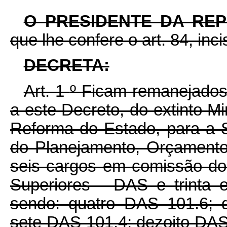
O PRESIDENTE DA RE
que lhe confere o art. 84, inc
DECRETA:
Art. 1
º
Ficam remanejados,
a este Decreto, do extinto Mi
Reforma do Estado, para a S
do Planejamento, Orçamento
seis cargos em comissão d
Superiores - DAS e trinta 
sendo: quatro DAS 101.6; 
sete DAS 101.4; dezoito DAS