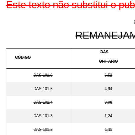
Este texto não substitui o pu
REMANEJA
DAS
CÓDIGO
UNITÁRIO
DAS 101.6
6,52
DAS 101.5
4,94
DAS 101.4
3,08
DAS 101.3
1,24
DAS 101.2
1,11