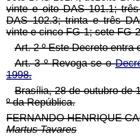
vinte e oito DAS 101.1; tr
DAS 102.3; trinta e três DA
vinte e cinco FG-1; sete FG-
Art. 2
º
Este Decreto entra 
Art. 3
º
Revoga-se o
Decr
1998.
Brasília, 28 de outubro de
º
da República.
FERNANDO HENRIQUE C
Martus Tavares